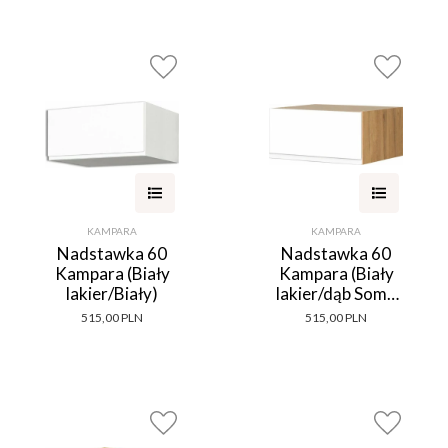
KAMPARA
KAMPARA
Nadstawka 60
Nadstawka 60
Kampara (Biały
Kampara (Biały
lakier/Biały)
lakier/dąb Soma
ciemny)
515,00 PLN
515,00 PLN