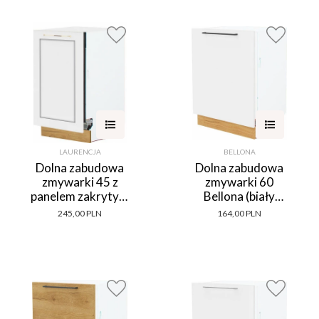
LAURENCJA
BELLONA
Dolna zabudowa
Dolna zabudowa
zmywarki 45 z
zmywarki 60
panelem zakrytym
Bellona (biały
Laurencja (biały
połysk/dąb Soma
245,00 PLN
164,00 PLN
lakier mat/dąb
ciemny)
Soma ciemny)