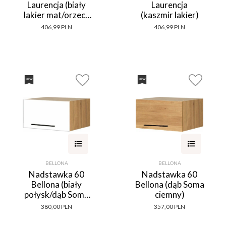
Laurencja (biały
Laurencja
lakier mat/orzech
(kaszmir lakier)
Foresta)
406,99 PLN
406,99 PLN
BELLONA
BELLONA
Nadstawka 60
Nadstawka 60
Bellona (biały
Bellona (dąb Soma
połysk/dąb Soma
ciemny)
ciemny)
380,00 PLN
357,00 PLN