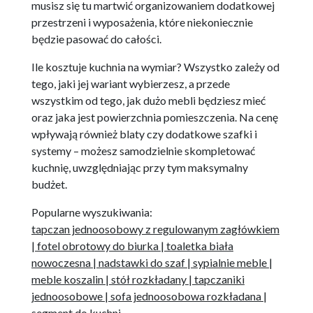
musisz się tu martwić organizowaniem dodatkowej
przestrzeni i wyposażenia, które niekoniecznie
będzie pasować do całości.
Ile kosztuje kuchnia na wymiar? Wszystko zależy od
tego, jaki jej wariant wybierzesz, a przede
wszystkim od tego, jak dużo mebli będziesz mieć
oraz jaka jest powierzchnia pomieszczenia. Na cenę
wpływają również blaty czy dodatkowe szafki i
systemy – możesz samodzielnie skompletować
kuchnię, uwzględniając przy tym maksymalny
budżet.
Popularne wyszukiwania:
tapczan jednoosobowy z regulowanym zagłówkiem
|
fotel obrotowy do biurka
|
toaletka biała
nowoczesna
|
nadstawki do szaf
|
sypialnie meble
|
meble koszalin
|
stół rozkładany
|
tapczaniki
jednoosobowe
|
sofa jednoosobowa rozkładana
|
segment do kuchni