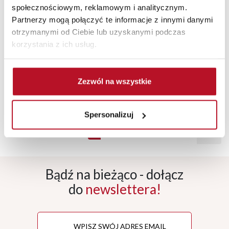
społecznościowym, reklamowym i analitycznym.
Partnerzy mogą połączyć te informacje z innymi danymi
LAURENCJA
BELLONA
otrzymanymi od Ciebie lub uzyskanymi podczas
Nadstawka 60
Nadstawka nad
korzystania z ich usług.
Laurencja
zabudowę
(kaszmir lakier)
gospodarczą 40
Bellona (biały
542,00 PLN
286,00 PLN
połysk/dąb Soma
Zezwól na wszystkie
ciemny)
Spersonalizuj
›
1
2
...
37
Bądź na bieżąco - dołącz
do
newslettera!