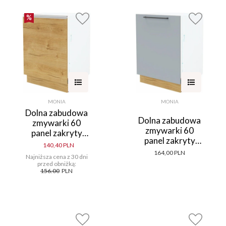
MONIA
MONIA
Dolna zabudowa
Dolna zabudowa
zmywarki 60
zmywarki 60
panel zakryty
panel zakryty
Monia (dąb Soma
140,40 PLN
Monia (szary/dąb
ciemny)
164,00 PLN
Najniższa cena z 30 dni
Soma ciemny)
przed obniżką:
156.00
PLN