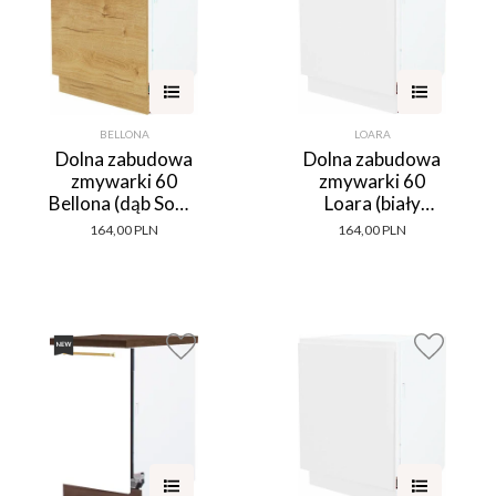
BELLONA
LOARA
Dolna zabudowa
Dolna zabudowa
zmywarki 60
zmywarki 60
Bellona (dąb Soma
Loara (biały
ciemny)
połysk)
164,00 PLN
164,00 PLN