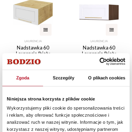
LAURENCJA
LAURENCJA
Nadstawka 60
Nadstawka 60
Laurencja (biały
Laurencja (biały
lakier mat/dąb
lakier mat/orzech
Soma ciemny)
Foresta)
542,00 PLN
542,00 PLN
Zgoda
Szczegóły
O plikach cookies
Niniejsza strona korzysta z plików cookie
Wykorzystujemy pliki cookie do spersonalizowania treści
i reklam, aby oferować funkcje społecznościowe i
analizować ruch w naszej witrynie. Informacje o tym, jak
korzystasz z naszej witryny, udostępniamy partnerom