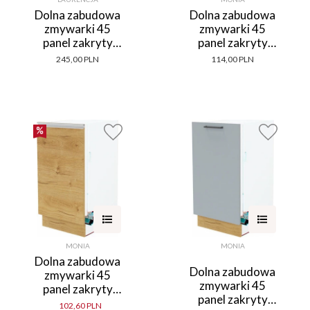
Dolna zabudowa
Dolna zabudowa
zmywarki 45
zmywarki 45
panel zakryty
panel zakryty
Laurencja
Monia (biały
245,00 PLN
114,00 PLN
(kaszmir lakier)
połysk)
MONIA
MONIA
Dolna zabudowa
Dolna zabudowa
zmywarki 45
zmywarki 45
panel zakryty
panel zakryty
Monia (dąb Soma
102,60 PLN