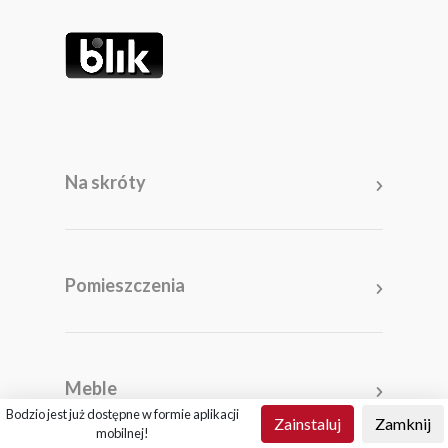
Na skróty
Meble
Pomieszczenia
Pomieszczenia
Akcesoria i dodatki
Kolekcje
Promocje
Salon
Salony
Kuchnia
Planer 3D
Meble
Sypialnia
O firmie
Bodzio jest już dostępne w formie aplikacji
Zainstaluj
Zamknij
Garderoba
Praca
mobilnej!
Pokój młodzieżowy
Katalog