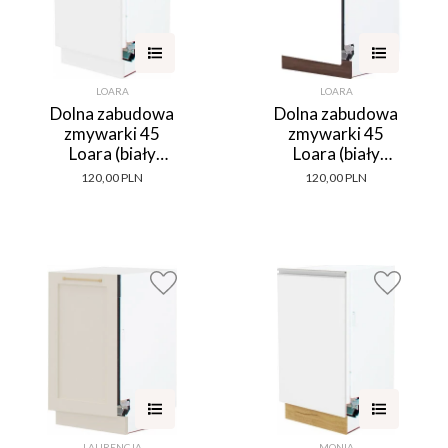
LOARA
LOARA
Dolna zabudowa
Dolna zabudowa
zmywarki 45
zmywarki 45
Loara (biały
Loara (biały
połysk)
połysk/orzech
120,00 PLN
120,00 PLN
Foresta)
LAURENCJA
MONIA