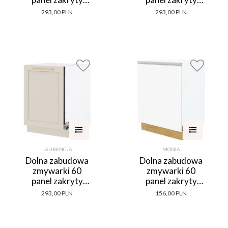
Kampara (Biały
Laurencja (biały
293,00 PLN
293,00 PLN
lakier/dąb Soma
lakier mat/dąb
ciemny)
Soma ciemny)
LAURENCJA
MONIA
Dolna zabudowa
Dolna zabudowa
zmywarki 60
zmywarki 60
panel zakryty
panel zakryty
Laurencja
Monia (biały
293,00 PLN
156,00 PLN
(kaszmir lakier)
połysk)