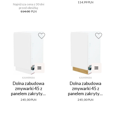
Monia (szary)
ciemny)
114,99 PLN
Najniższa cena z 30 dni
przed obniżką:
114.00
PLN
KAMPARA
KAMPARA
Dolna zabudowa
Dolna zabudowa
zmywarki 45 z
zmywarki 45 z
panelem zakrytym
panelem zakrytym
Kampara (Biały
Kampara (Biały
245,00 PLN
245,00 PLN
lakier/Biały)
lakier/dąb Soma
ciemny)