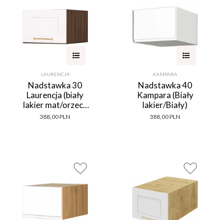
LAURENCJA
KAMPARA
Nadstawka 30
Nadstawka 40
Laurencja (biały
Kampara (Biały
lakier mat/orzech
lakier/Biały)
Foresta)
388,00 PLN
388,00 PLN