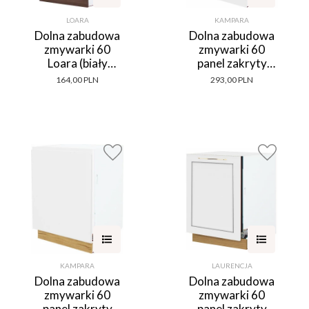
LOARA
KAMPARA
Dolna zabudowa
Dolna zabudowa
zmywarki 60
zmywarki 60
Loara (biały
panel zakryty
połysk/orzech
Kampara (Biały
164,00 PLN
293,00 PLN
Foresta)
lakier/Biały)
KAMPARA
LAURENCJA
Dolna zabudowa
Dolna zabudowa
zmywarki 60
zmywarki 60
panel zakryty
panel zakryty