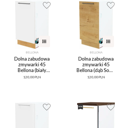
BELLONA
BELLONA
Dolna zabudowa
Dolna zabudowa
zmywarki 45
zmywarki 45
Bellona (biały
Bellona (dąb Soma
połysk/dąb Soma
ciemny)
120,00 PLN
120,00 PLN
ciemny)