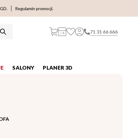
AGD.
Regulamin promocji.
71 31 66 666
E
SALONY
PLANER 3D
OFA