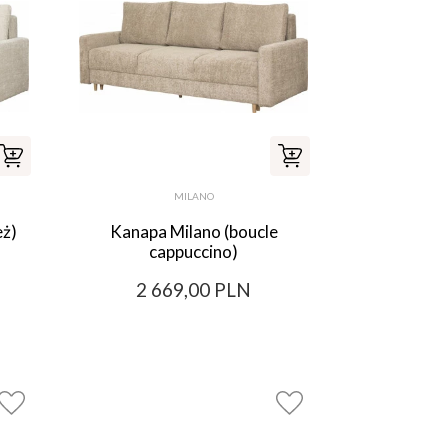
MILANO
eż)
Kanapa Milano (boucle
cappuccino)
2 669,00 PLN