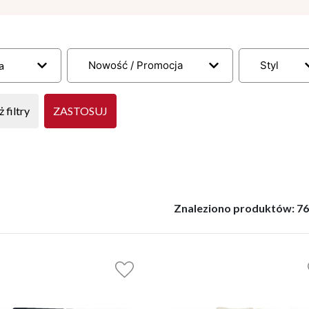
a
Nowość / Promocja
Styl
 filtry
ZASTOSUJ
Znaleziono produktów:
7