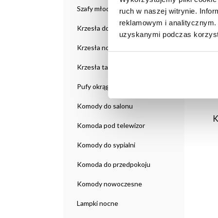
Szafy młodzieżowe
ruch w naszej witrynie. Inf
reklamowym i analitycznym. 
Krzesła do salonu
uzyskanymi podczas korzysta
Krzesła nowoczesne
Krzesła tapicerowane
Pufy okrągłe
Komody do salonu
K
Komoda pod telewizor
Komody do sypialni
Komoda do przedpokoju
Komody nowoczesne
Lampki nocne