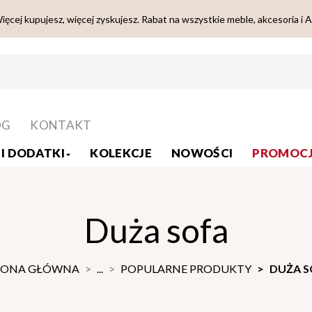
ięcej kupujesz, więcej zyskujesz. Rabat na wszystkie meble, akcesoria i 
OG
KONTAKT
I DODATKI
KOLEKCJE
NOWOŚCI
PROMOCJ
Duża sofa
RONA GŁÓWNA
...
POPULARNE PRODUKTY
DUŻA S