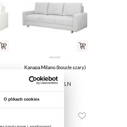
MILANO
Kanapa Milano (boucle szary)
2 669,00 PLN
O plikach cookies
ołecznościowe i analizować