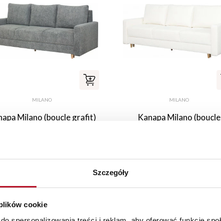
MILANO
MILANO
apa Milano (boucle grafit)
Kanapa Milano (boucle
kremowy)
2 669,00 PLN
2 669,00 PLN
Szczegóły
 plików cookie
do spersonalizowania treści i reklam, aby oferować funkcje sp