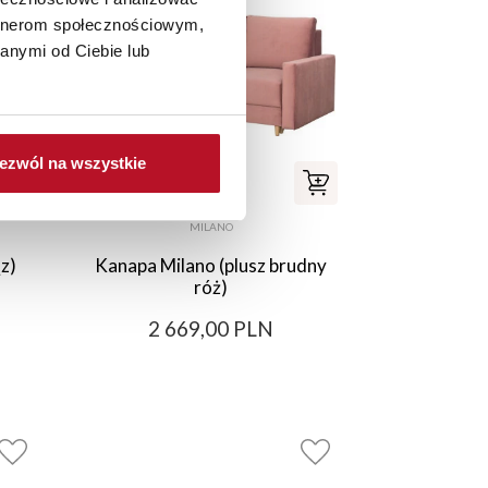
artnerom społecznościowym,
anymi od Ciebie lub
ezwól na wszystkie
MILANO
z)
Kanapa Milano (plusz brudny
róż)
2 669,00 PLN