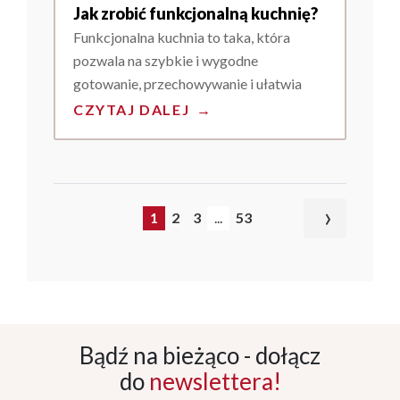
Jak zrobić funkcjonalną kuchnię?
Funkcjonalna kuchnia to taka, która
pozwala na szybkie i wygodne
gotowanie, przechowywanie i ułatwia
codzienne użytkowanie. Chcąc stworzyć
CZYTAJ DALEJ
→
funkcjonalną kuchnię, trzeba pamiętać o
określeniu własnych potrzeb.
›
1
2
3
...
53
Bądź na bieżąco - dołącz
do
newslettera!