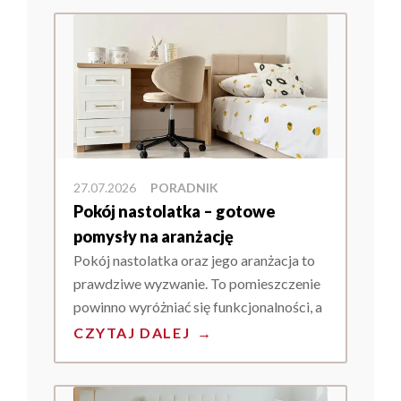
27.07.2026
PORADNIK
Pokój nastolatka – gotowe
pomysły na aranżację
Pokój nastolatka oraz jego aranżacja to
prawdziwe wyzwanie. To pomieszczenie
powinno wyróżniać się funkcjonalności, a
co więcej musi być dobrze dopasowane
CZYTAJ DALEJ
→
do potrzeb młodego człowieka. W
pokoju nastolatka koniecznie powinny
znaleźć się strefy do nauki, spania,