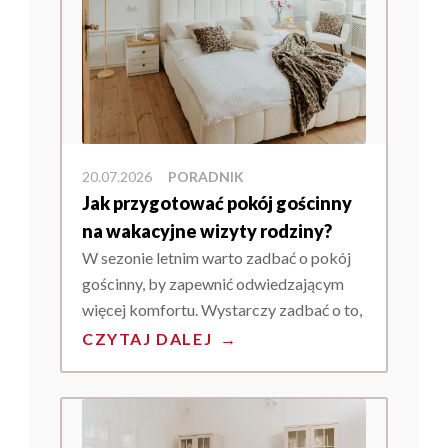
spotkania ze znajomymi i rozwijania pas
20.07.2026
PORADNIK
Jak przygotować pokój gościnny
na wakacyjne wizyty rodziny?
W sezonie letnim warto zadbać o pokój
gościnny, by zapewnić odwiedzającym
więcej komfortu. Wystarczy zadbać o to,
by w pokoju gościnnym znalazły się
CZYTAJ DALEJ
→
praktyczne meble i dodatki, by podczas
odpoczynku goście mogli poczuć
domową atmosferę.