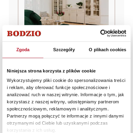
13.07.2026
PORADNIK
Zgoda
Szczegóły
O plikach cookies
Jakie meble kupić do pierwszego
mieszkania?
Kupienie pierwszego mieszkania to
Niniejsza strona korzysta z plików cookie
wyjątkowe wydarzenie w życiu każdego,
Wykorzystujemy pliki cookie do spersonalizowania treści
kto decyduje się na takie rozwiązanie. Po
i reklam, aby oferować funkcje społecznościowe i
odebrani kluczy konieczne jest
CZYTAJ DALEJ
→
analizować ruch w naszej witrynie. Informacje o tym, jak
rozpoczęcie planowania urządzania
korzystasz z naszej witryny, udostępniamy partnerom
mieszkania w taki sposób, by było
społecznościowym, reklamowym i analitycznym.
funkcjonalne, wygodne i dopasowane do
Partnerzy mogą połączyć te informacje z innymi danymi
indywidualnych potrzeb.
otrzymanymi od Ciebie lub uzyskanymi podczas
korzystania z ich usług.