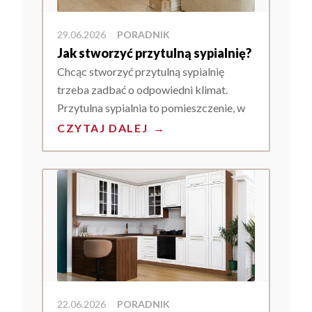
29.06.2026
PORADNIK
Jak stworzyć przytulną sypialnię?
Chcąc stworzyć przytulną sypialnię
trzeba zadbać o odpowiedni klimat.
Przytulna sypialnia to pomieszczenie, w
którym domownicy czują się bezpiecznie,
CZYTAJ DALEJ
→
mogą się wyciszyć i poczuć komfortowo.
22.06.2026
PORADNIK