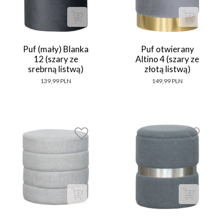
Puf (mały) Blanka
Puf otwierany
12 (szary ze
Altino 4 (szary ze
srebrną listwą)
złotą listwą)
139,99 PLN
149,99 PLN