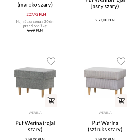
(maroko szary)
jasny szary)
227,92 PLN
289,00 PLN
Najniższa cena z 30 dni
przed obniżką:
0.00
PLN
WERINA
WERINA
Puf Werina (rojal
Puf Werina
szary)
(sztruks szary)
289,00 PLN
289,00 PLN