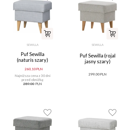
SEWILLA
SEWILLA
Puf Sewilla
Puf Sewilla (rojal
(naturis szary)
jasny szary)
260,10 PLN
299,00 PLN
Najniższa cena z 30 dni
przed obniżką:
289.00
PLN