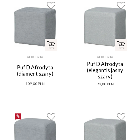
AFRODYTA
AFRODYTA
Puf D Afrodyta
Puf D Afrodyta
(elegantis jasny
(diament szary)
szary)
109,00 PLN
99,00 PLN