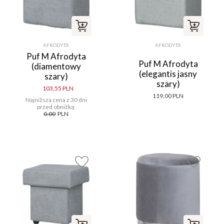
AFRODYTA
AFRODYTA
Puf M Afrodyta
Puf M Afrodyta
(diamentowy
(elegantis jasny
szary)
szary)
103,55 PLN
119,00 PLN
Najniższa cena z 30 dni
przed obniżką:
0.00
PLN