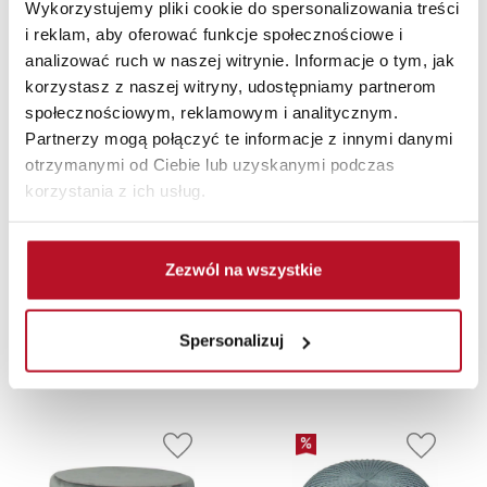
Wykorzystujemy pliki cookie do spersonalizowania treści
i reklam, aby oferować funkcje społecznościowe i
analizować ruch w naszej witrynie. Informacje o tym, jak
korzystasz z naszej witryny, udostępniamy partnerom
społecznościowym, reklamowym i analitycznym.
Partnerzy mogą połączyć te informacje z innymi danymi
otrzymanymi od Ciebie lub uzyskanymi podczas
korzystania z ich usług.
AFRODYTA
Pufa Afrodyta D
Mała pufa
(naturis szary)
otwierana Altino
Zezwól na wszystkie
4 (szary ze
107,10 PLN
srebrną listwą)
139,99 PLN
Najniższa cena z 30 dni
przed obniżką:
119.00
PLN
Spersonalizuj