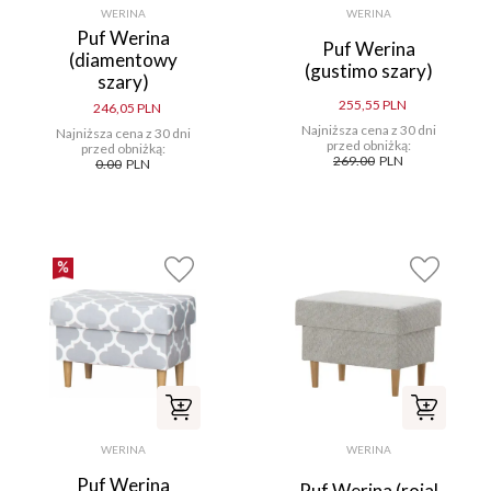
WERINA
WERINA
Puf Werina
Puf Werina
(diamentowy
(gustimo szary)
szary)
255,55 PLN
246,05 PLN
Najniższa cena z 30 dni
Najniższa cena z 30 dni
przed obniżką:
przed obniżką:
269.00
PLN
0.00
PLN
WERINA
WERINA
Puf Werina
Puf Werina (rojal