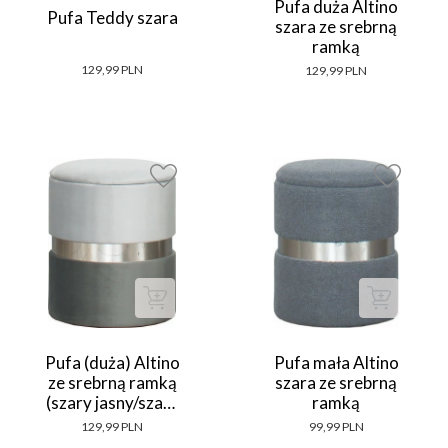
Pufa duża Altino
Pufa Teddy szara
szara ze srebrną
ramką
129,99 PLN
129,99 PLN
Pufa (duża) Altino
Pufa mała Altino
ze srebrną ramką
szara ze srebrną
(szary jasny/szary
ramką
ciemny)
129,99 PLN
99,99 PLN