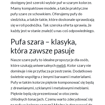
dostępny jest szeroki wybór puf w szarym kolorze.
Mamy kompaktowe modele, a także praktyczne
pufy szare ze schowkiem. Oferujemy pufy do
siedziska, a także takie, które doskonale sprawdzają
się w roli podnóżka. Tak szeroka oferta sprawia, że
każdy jest w stanie znaleźć u nas coś odpowiedniego.
Pufa szara – klasyka,
która zawsze pasuje
Nasze szare pufy to idealne propozycje dla osób,
które szukają uniwersalnych
mebli
. Kolor szary nie
dominuje i nie przytłacza przestrzenie. Dodatkowo
świetnie współgra z innymi barwami i materiałami.
Pufy w takim kolorze pięknie komponować się będą
z drewnianymi, szklanymi i metalowymi meblami.
Pięknie będą się prezentować w otoczeniu
chłodnych tonacjach. Czemu warto zdecydować się
na pufy w kolorze szarym? Można je dopasować do