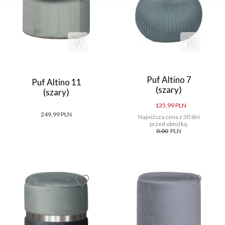
Puf Altino 7
Puf Altino 11
(szary)
(szary)
135,99 PLN
249,99 PLN
Najniższa cena z 30 dni
przed obniżką:
0.00
PLN