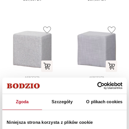
AFRODYTA
AFRODYTA
Pufa Afrodyta D
Pufa Afrodyta D
(gustimo jasny
(naturis szary)
szary)
Zgoda
Szczegóły
O plikach cookies
109,00 PLN
109,00 PLN
Niniejsza strona korzysta z plików cookie