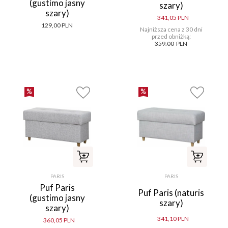
(gustimo jasny
szary)
szary)
341,05 PLN
129,00 PLN
Najniższa cena z 30 dni
przed obniżką:
359.00
PLN
PARIS
PARIS
Puf Paris
Puf Paris (naturis
(gustimo jasny
szary)
szary)
341,10 PLN
360,05 PLN