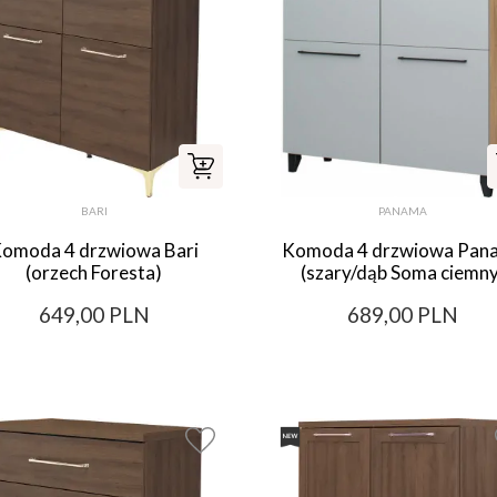
BARI
PANAMA
omoda 4 drzwiowa Bari
Komoda 4 drzwiowa Pan
(orzech Foresta)
(szary/dąb Soma ciemny
649,00 PLN
689,00 PLN