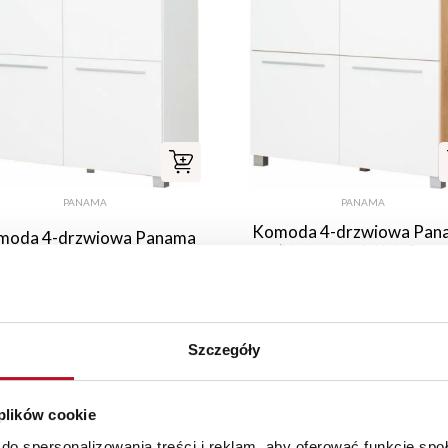
PANAMA
PANAMA
Komoda 4-drzwiowa Pan
moda 4-drzwiowa Panama
(biały połysk/dąb Som
(biały połysk)
ciemny)
739,00 PLN
739,00 PLN
Szczegóły
 plików cookie
do spersonalizowania treści i reklam, aby oferować funkcje sp