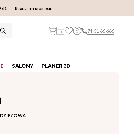
AGD.
Regulamin promocji.
71 31 66 666
E
SALONY
PLANER 3D
a
DZIEŻOWA