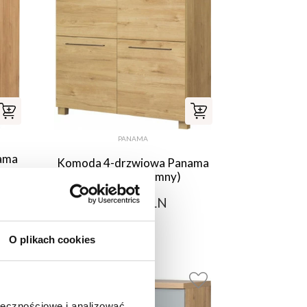
PANAMA
ama
Komoda 4-drzwiowa Panama
a
(dąb Soma ciemny)
689,00 PLN
O plikach cookies
ołecznościowe i analizować