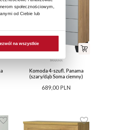
artnerom społecznościowym,
anymi od Ciebie lub
ezwól na wszystkie
PANAMA
ka
Komoda 4-szufl. Panama
(szary/dąb Soma ciemny)
689,00 PLN