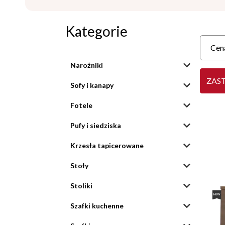
Kategorie
Cen
Narożniki
ZAS
Sofy i kanapy
Fotele
Pufy i siedziska
Krzesła tapicerowane
Stoły
Stoliki
Szafki kuchenne