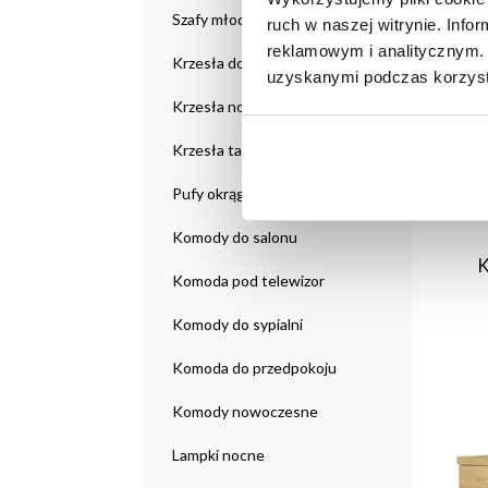
Szafy młodzieżowe
ruch w naszej witrynie. Inf
reklamowym i analitycznym. 
Krzesła do salonu
uzyskanymi podczas korzysta
Krzesła nowoczesne
Krzesła tapicerowane
Pufy okrągłe
Komody do salonu
K
Komoda pod telewizor
Komody do sypialni
Komoda do przedpokoju
Komody nowoczesne
Lampki nocne