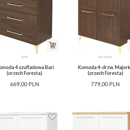
BARI
MAJORKA
omoda 4 szufladowa Bari
Komoda 4-drzw. Major
(orzech Foresta)
(orzech Foresta)
669,00 PLN
779,00 PLN