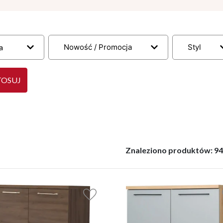
a
Nowość / Promocja
Styl
TOSUJ
Znaleziono produktów:
9