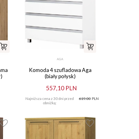
AGA
ama
Komoda 4 szufladowa Aga
)
(biały połysk)
557,10 PLN
Najniższa cena z 30 dni przed
619.00
PLN
obniżką: