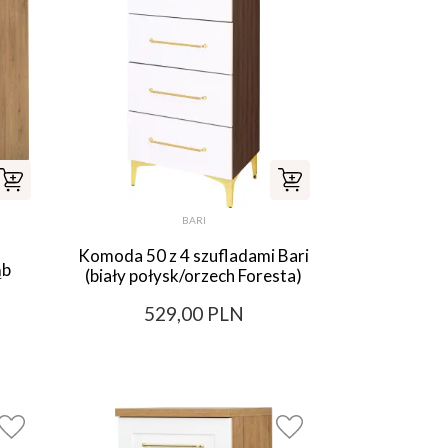
BARI
a
Komoda 50 z 4 szufladami Bari
ąb
(biały połysk/orzech Foresta)
529,00 PLN