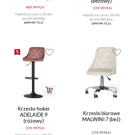
(beżowy)
489,99 PLN
239,99 PLN
Najniższa cena z 30 dni
Najniższa cena z 30 dni
przed obniżką:
przed obniżką:
699.99
PLN
299.99
PLN
Krzesło-hoker
Krzesło biurowe
ADELAIDE 9
MALWINI 7 (beż)
(różowy)
239,99 PLN
279,99 PLN
Najniższa cena z 30 dni