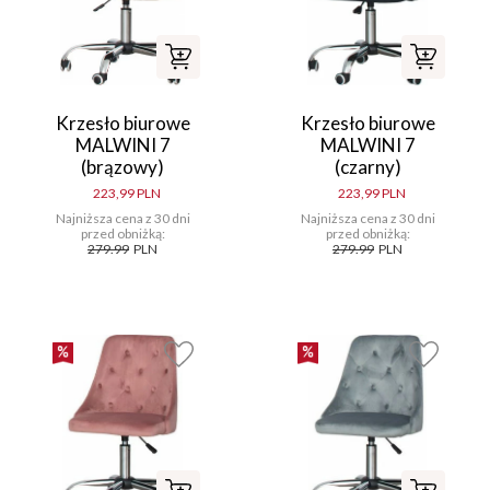
Krzesło biurowe
Krzesło biurowe
MALWINI 7
MALWINI 7
(brązowy)
(czarny)
223,99 PLN
223,99 PLN
Najniższa cena z 30 dni
Najniższa cena z 30 dni
przed obniżką:
przed obniżką:
279.99
PLN
279.99
PLN