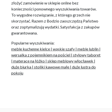
złożyć zamówienie w sklepie online bez
konieczności ponownego wyszukiwania towarów.
To wygodne rozwiązanie, z którego grzech nie
skorzystać. Razem z Bodzio zaoszczędzą Państwo
oraz zoptymalizują wydatki. Satysfakcja z zakupów
gwarantowana.
Popularne wyszukiwania:
meble kuchenne kielce
|
wąskie szafy
|
meble lublin
|
wersalka z pojemnikiem na pościel
|
stylowy taboret
|
materace na łóżko
|
sklep meblowy włocławek
|
duże biurka
|
stoliki kawowe małe
|
duże lustra do
pokoju