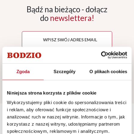
Bądź na bieżąco - dołącz
do
newslettera!
ZAPISZ SIĘ
!
Zgoda
Szczegóły
O plikach cookies
*
Wyrażam zgodę na przetwarzanie moich danych
osobowych przez Fabryka Mebli BODZIO Bogdan
Szewczyk Sp. z o.o. w celu otrzymywania newslettera.
Niniejsza strona korzysta z plików cookie
Wykorzystujemy pliki cookie do spersonalizowania treści
i reklam, aby oferować funkcje społecznościowe i
analizować ruch w naszej witrynie. Informacje o tym, jak
korzystasz z naszej witryny, udostępniamy partnerom
Krzesło obrotowe do
społecznościowym, reklamowym i analitycznym.