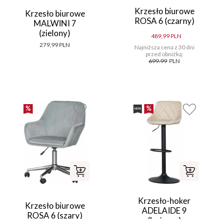
Krzesło biurowe
Krzesło biurowe
ROSA 6 (czarny)
MALWINI 7
(zielony)
489,99 PLN
279,99 PLN
Najniższa cena z 30 dni
przed obniżką:
699.99
PLN
Krzesło-hoker
Krzesło biurowe
ADELAIDE 9
ROSA 6 (szary)