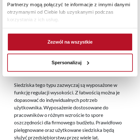
Partnerzy mogą połączyć te informacje z innymi danymi
biurka — ergonomia w
otrzymanymi od Ciebie lub uzyskanymi podczas
korzystania z ich usług.
miejscu pracy
Krzesło obrotowe do biurka zwiększają komfort
Zezwól na wszystkie
pracy. Dzięki nim możemy zaoszczędzić sporo czasu
w ciągu tygodnia oraz skupić się na swoich
obowiązkach. Wystarczy się obrócić, by wziąć
Spersonalizuj
dokumenty, które są za nami, sięgnąć po dzwoniący
telefon czy pomóc koledze.
Siedziska tego typu zazwyczaj są wyposażone w
funkcję regulacji wysokości. Z łatwością można je
dopasować do indywidualnych potrzeb
użytkownika. Wyposażenie dostosowane do
pracowników o różnym wzroście to spore
oszczędności dla firmowego budżetu. Prawidłowo
pielęgnowane oraz użytkowane siedziska będą
służyć przedsiębiorstwu przez wiele lat.