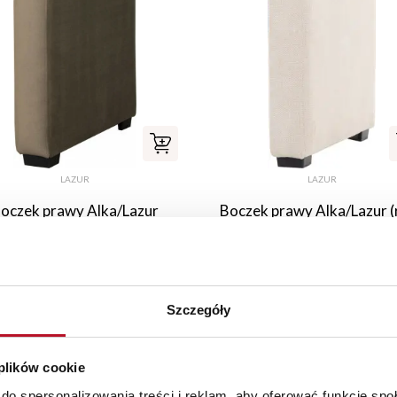
LAZUR
LAZUR
oczek prawy Alka/Lazur
Boczek prawy Alka/Lazur (r
(plusz brąz)
beż)
269,00 PLN
269,00 PLN
Szczegóły
 plików cookie
do spersonalizowania treści i reklam, aby oferować funkcje sp