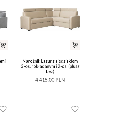
ami
Narożnik Lazur z siedziskiem
3-os. rokładanym i 2-os. (plusz
beż)
4 415,00 PLN