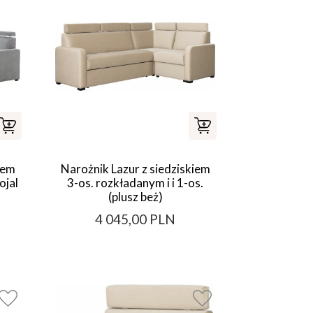
iem
Narożnik Lazur z siedziskiem
ojal
3-os. rozkładanym i i 1-os.
(plusz beż)
4 045,00 PLN