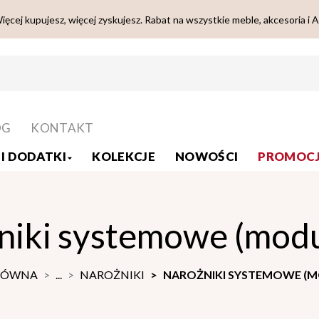
ięcej kupujesz, więcej zyskujesz. Rabat na wszystkie meble, akcesoria i 
OG
KONTAKT
I DODATKI
KOLEKCJE
NOWOŚCI
PROMOCJ
niki systemowe (mod
ŁÓWNA
...
NAROŻNIKI
NAROŻNIKI SYSTEMOWE (