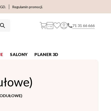
AGD.
Regulamin promocji.
71 31 66 666
E
SALONY
PLANER 3D
ułowe)
MODUŁOWE)