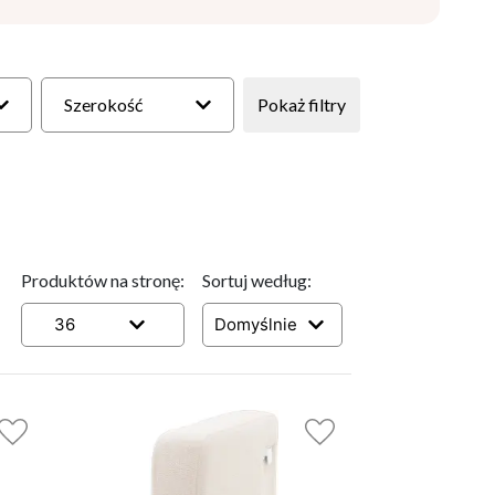
Szerokość
Pokaż filtry
Produktów na stronę:
Sortuj według:
36
Domyślnie
7