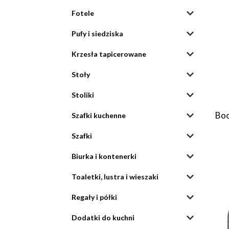
Fotele
Pufy i siedziska
Krzesła tapicerowane
Stoły
Stoliki
Boc
Szafki kuchenne
Szafki
Biurka i kontenerki
Toaletki, lustra i wieszaki
Regały i półki
Dodatki do kuchni