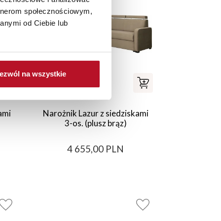
artnerom społecznościowym,
anymi od Ciebie lub
ezwól na wszystkie
ami
Narożnik Lazur z siedziskami
3-os. (plusz brąz)
4 655,00 PLN