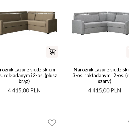
rożnik Lazur z siedziskiem
Narożnik Lazur z siedzisk
s. rokładanym i 2-os. (plusz
3-os. rokładanym i 2-os. (r
brąz)
szary)
4 415,00 PLN
4 415,00 PLN