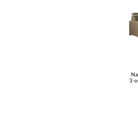
Na
3-o