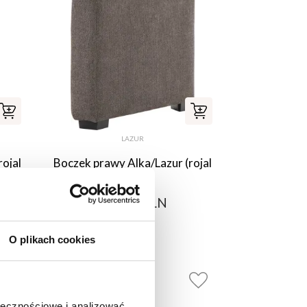
LAZUR
ojal
Boczek prawy Alka/Lazur (rojal
grafit)
269,00 PLN
O plikach cookies
ołecznościowe i analizować