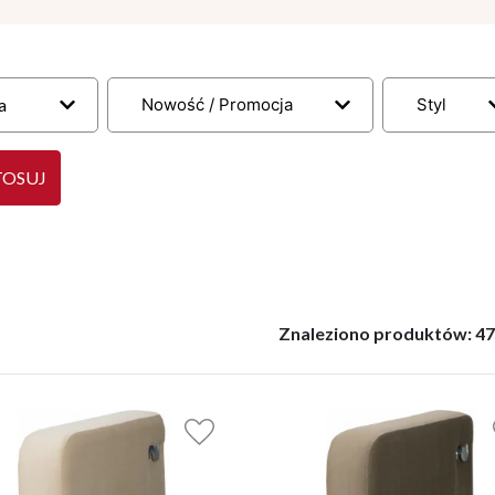
a
Nowość / Promocja
Styl
TOSUJ
Znaleziono produktów:
4