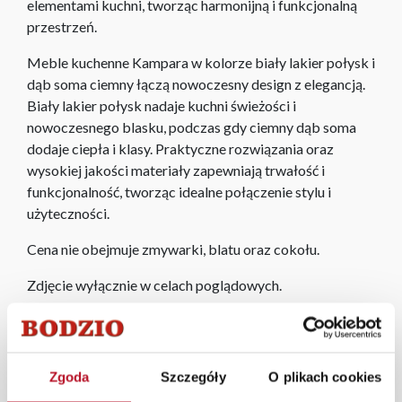
elementami kuchni, tworząc harmonijną i funkcjonalną
przestrzeń.
Meble kuchenne Kampara w kolorze biały lakier połysk i
dąb soma ciemny łączą nowoczesny design z elegancją.
Biały lakier połysk nadaje kuchni świeżości i
nowoczesnego blasku, podczas gdy ciemny dąb soma
dodaje ciepła i klasy. Praktyczne rozwiązania oraz
wysokiej jakości materiały zapewniają trwałość i
funkcjonalność, tworząc idealne połączenie stylu i
użyteczności.
Cena nie obejmuje zmywarki, blatu oraz cokołu.
Zdjęcie wyłącznie w celach poglądowych.
W każdym z salonów mebli Bodzio oferujemy pomoc w
aranżacji mebli, a nasi pracownicy z wykorzystaniem
programu Planer 3D bezpłatnie zaprojektują i
Zgoda
Szczegóły
O plikach cookies
przygotują kompleksową wizualizację Państwa