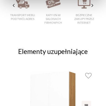
TRANSPORT MEBLI
RATY 0% W
BEZPIECZNE
W
POD TWÓJ ADRES
SALONACH
ZAKUPY PRZEZ
FIRMOWYCH
INTERNET
Elementy uzupełniające