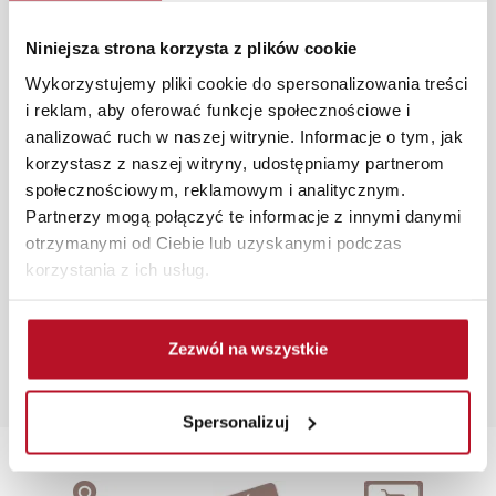
pomieszczenia wraz z wyceną. Każde zamówienie
złożone w sklepie stacjonarnym dostarczymy do 3 dni
Niniejsza strona korzysta z plików cookie
roboczych na terenie całej Polski. W przypadku
Wykorzystujemy pliki cookie do spersonalizowania treści
zamówień internetowych czas dostawy wynosi do 5 dni
i reklam, aby oferować funkcje społecznościowe i
roboczych, również na terenie całego kraju. Wszystkie
analizować ruch w naszej witrynie. Informacje o tym, jak
zamówienia powyżej 1000 zł dostarczamy gratis
korzystasz z naszej witryny, udostępniamy partnerom
niezależnie od miejsca złożenia zamówienia.
społecznościowym, reklamowym i analitycznym.
Zdjęcia produktów mają charakter poglądowy.
Partnerzy mogą połączyć te informacje z innymi danymi
Rzeczywiste kolory i struktura materiałów mogą różnić
otrzymanymi od Ciebie lub uzyskanymi podczas
się od widocznych na ekranie, zależnie od ustawień
korzystania z ich usług.
monitora, rodzaju wyświetlacza i oświetlenia.
Popularne wyszukiwania:
Zezwól na wszystkie
szafeczka łazienkowa
|
tanie krzesła do kuchni
|
szafy z
półkami
|
stoły z krzesłami tanio
|
fotel jednoosobowy z
funkcją spania
Spersonalizuj