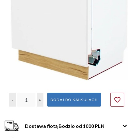
-
+
DODAJ DO KALKULACJI
Dostawa flotą Bodzio od 1000 PLN