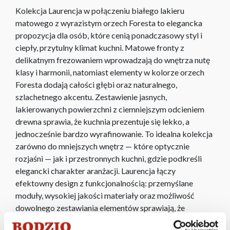
Kolekcja Laurencja w połączeniu białego lakieru
matowego z wyrazistym orzech Foresta to elegancka
propozycja dla osób, które cenią ponadczasowy styl i
ciepły, przytulny klimat kuchni. Matowe fronty z
delikatnym frezowaniem wprowadzają do wnętrza nutę
klasy i harmonii, natomiast elementy w kolorze orzech
Foresta dodają całości głębi oraz naturalnego,
szlachetnego akcentu. Zestawienie jasnych,
lakierowanych powierzchni z ciemniejszym odcieniem
drewna sprawia, że kuchnia prezentuje się lekko, a
jednocześnie bardzo wyrafinowanie. To idealna kolekcja
zarówno do mniejszych wnętrz — które optycznie
rozjaśni — jak i przestronnych kuchni, gdzie podkreśli
elegancki charakter aranżacji. Laurencja łączy
efektowny design z funkcjonalnością: przemyślane
moduły, wysokiej jakości materiały oraz możliwość
dowolnego zestawiania elementów sprawiają, że
kolekcja dopasuje się do potrzeb każdego domu.