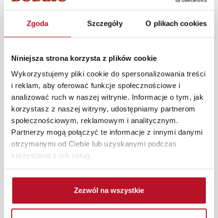
Świetnie odnajduje się także w aranżacjach glamour,
prowansalskich i klasycznych.
Zgoda
Szczegóły
O plikach cookies
W każdym z salonów mebli Bodzio oferujemy pomoc w
aranżacji mebli, a nasi pracownicy z wykorzystaniem
Niniejsza strona korzysta z plików cookie
programu Planer 3D bezpłatnie zaprojektują i
przygotują kompleksową wizualizację Państwa
Wykorzystujemy pliki cookie do spersonalizowania treści
pomieszczenia wraz z wyceną. Każde zamówienie
i reklam, aby oferować funkcje społecznościowe i
złożone w sklepie stacjonarnym dostarczymy do 3 dni
analizować ruch w naszej witrynie. Informacje o tym, jak
roboczych na terenie całej Polski. W przypadku
korzystasz z naszej witryny, udostępniamy partnerom
zamówień internetowych czas dostawy wynosi do 5 dni
społecznościowym, reklamowym i analitycznym.
roboczych, również na terenie całego kraju. Wszystkie
Partnerzy mogą połączyć te informacje z innymi danymi
zamówienia powyżej 1000 zł dostarczamy gratis
otrzymanymi od Ciebie lub uzyskanymi podczas
niezależnie od miejsca złożenia zamówienia.
korzystania z ich usług.
Zdjęcia produktów mają charakter poglądowy.
Rzeczywiste kolory i struktura materiałów mogą różnić
Zezwól na wszystkie
się od widocznych na ekranie, zależnie od ustawień
monitora, rodzaju wyświetlacza i oświetlenia.