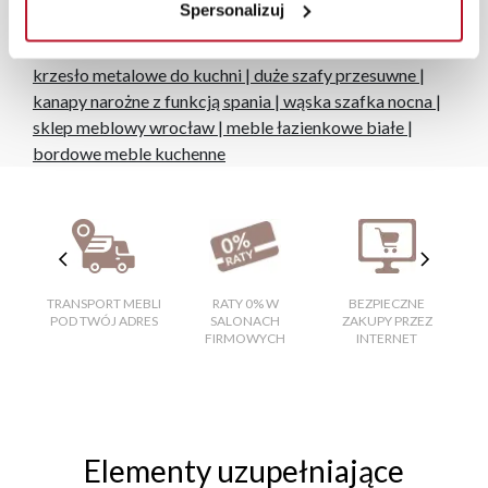
Spersonalizuj
Popularne wyszukiwania:
łóżka wersalki
|
krzesła do jadalni
|
szafy garderobiane
|
krzesło metalowe do kuchni
|
duże szafy przesuwne
|
kanapy narożne z funkcją spania
|
wąska szafka nocna
|
sklep meblowy wrocław
|
meble łazienkowe białe
|
bordowe meble kuchenne
TRANSPORT MEBLI
RATY 0% W
BEZPIECZNE
W
POD TWÓJ ADRES
SALONACH
ZAKUPY PRZEZ
FIRMOWYCH
INTERNET
Elementy uzupełniające