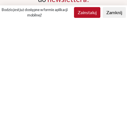
Bodzio jest już dostępne w formie aplikacji
Zainstaluj
Zamknij
mobilnej!
ZAPISZ SIĘ
!
*
Wyrażam zgodę na przetwarzanie moich danych
osobowych przez Fabryka Mebli BODZIO Bogdan
Szewczyk Sp. z o.o. w celu otrzymywania newslettera.