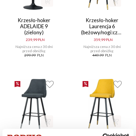
Krzesło-hoker
Krzesło-hoker
ADELAIDE 9
Laurencja 6
(zielony)
(beżowy/nogi:czarno-
złote)
239,99 PLN
359,99 PLN
Najniższa cena z 30 dni
Najniższa cena z 30 dni
przed obniżką:
przed obniżką:
299.99
PLN
449.99
PLN