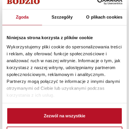
Krzesło-hoker
Krzesło-hoker
Laurencja 6
Laurencja 6
(grafit/nogi:czarno-
(miodowy/nogi:czarno-
Zgoda
Szczegóły
O plikach cookies
srebrne)
złote)
359,99 PLN
359,99 PLN
Najniższa cena z 30 dni
Najniższa cena z 30 dni
przed obniżką:
przed obniżką:
Niniejsza strona korzysta z plików cookie
449.99
PLN
449.99
PLN
Wykorzystujemy pliki cookie do spersonalizowania treści
i reklam, aby oferować funkcje społecznościowe i
analizować ruch w naszej witrynie. Informacje o tym, jak
korzystasz z naszej witryny, udostępniamy partnerom
społecznościowym, reklamowym i analitycznym.
Partnerzy mogą połączyć te informacje z innymi danymi
otrzymanymi od Ciebie lub uzyskanymi podczas
korzystania z ich usług.
Zezwól na wszystkie
Krzesło-hoker
Krzesło-hoker
Laurencja 6