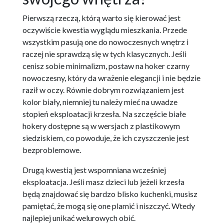
Pierwszą rzeczą, którą warto się kierować jest
oczywiście kwestia wyglądu mieszkania. Przede
wszystkim pasują one do nowoczesnych wnętrz i
raczej nie sprawdzą się w tych klasycznych. Jeśli
cenisz sobie minimalizm, postaw na hoker czarny
nowoczesny, który da wrażenie elegancji i nie będzie
raził w oczy. Równie dobrym rozwiązaniem jest
kolor biały, niemniej tu należy mieć na uwadze
stopień eksploatacji krzesła. Na szczęście białe
hokery dostępne są w wersjach z plastikowym
siedziskiem, co powoduje, że ich czyszczenie jest
bezproblemowe.
Drugą kwestią jest wspomniana wcześniej
eksploatacja. Jeśli masz dzieci lub jeżeli krzesła
będą znajdować się bardzo blisko kuchenki, musisz
pamiętać, że mogą się one plamić i niszczyć. Wtedy
najlepiej unikać welurowych obić.