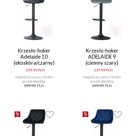
Krzesło-hoker
Krzesło-hoker
Adelaide 10
ADELAIDE 9
(ekoskóra/czarny)
(ciemny szary)
239,99 PLN
239,99 PLN
Najniższa cena z 30 dni
Najniższa cena z 30 dni
przed obniżką:
przed obniżką:
299.99
PLN
299.99
PLN