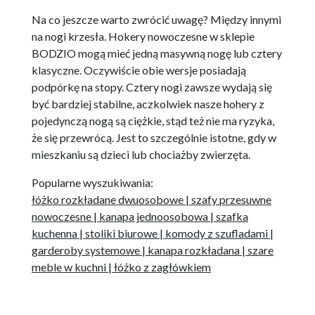
Na co jeszcze warto zwrócić uwagę? Między innymi
na nogi krzesła. Hokery nowoczesne w sklepie
BODZIO mogą mieć jedną masywną nogę lub cztery
klasyczne. Oczywiście obie wersje posiadają
podpórkę na stopy. Cztery nogi zawsze wydają się
być bardziej stabilne, aczkolwiek nasze hohery z
pojedynczą nogą są ciężkie, stąd też nie ma ryzyka,
że się przewrócą. Jest to szczególnie istotne, gdy w
mieszkaniu są dzieci lub chociażby zwierzęta.
Popularne wyszukiwania:
łóżko rozkładane dwuosobowe
|
szafy przesuwne
nowoczesne
|
kanapa jednoosobowa
|
szafka
kuchenna
|
stoliki biurowe
|
komody z szufladami
|
garderoby systemowe
|
kanapa rozkładana
|
szare
meble w kuchni
|
łóżko z zagłówkiem