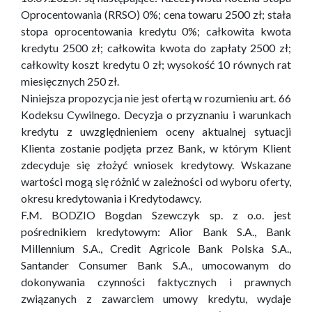
Oprocentowania (RRSO) 0%; cena towaru 2500 zł; stała
stopa oprocentowania kredytu 0%; całkowita kwota
kredytu 2500 zł; całkowita kwota do zapłaty 2500 zł;
całkowity koszt kredytu 0 zł; wysokość 10 równych rat
miesięcznych 250 zł.
Niniejsza propozycja nie jest ofertą w rozumieniu art. 66
Kodeksu Cywilnego. Decyzja o przyznaniu i warunkach
kredytu z uwzględnieniem oceny aktualnej sytuacji
Klienta zostanie podjęta przez Bank, w którym Klient
zdecyduje się złożyć wniosek kredytowy. Wskazane
wartości mogą się różnić w zależności od wyboru oferty,
okresu kredytowania i Kredytodawcy.
F.M. BODZIO Bogdan Szewczyk sp. z o.o. jest
pośrednikiem kredytowym: Alior Bank S.A., Bank
Millennium S.A., Credit Agricole Bank Polska S.A.,
Santander Consumer Bank S.A., umocowanym do
dokonywania czynności faktycznych i prawnych
związanych z zawarciem umowy kredytu, wydaje