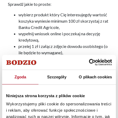
Sprawdź jakie to proste:
wybierz produkt który Cię interesujegdy wartość
koszyka wyniesie minimum 100 zł skorzystaj z rat
Banku Credit Agricole,
wypełnij wniosek online i poczekaj na decyzję
kredytową,
przelej 1 zł i załącz zdjęcie dowodu osobistego (o
ile będzie to wymagane),
potwierdź zawarcie umowy kodem z SMS,
umowę otrzymasz na swoją skrzynkę e-mail, a
sklep zacznie realizować Twoje zamówienie.
Zgoda
Szczegóły
O plikach cookies
FABRYKA MEBLI BODZIO BOGDAN SZEWCZYK SP. Z
O.O. w imieniu Credit Agricole Bank Polska S.A.
wykonuje czynności faktyczne związane z zawarciem
Niniejsza strona korzysta z plików cookie
umowy kredytu ratalnego z osobami fizycznymi.
Wykorzystujemy pliki cookie do spersonalizowania treści
Decyzję o udzieleniu kredytu podejmie bank na
i reklam, aby oferować funkcje społecznościowe i
podstawie analizy Twojej wiarygodności i zdolności
analizować ruch w naszej witrynie. Informacje o tym, jak