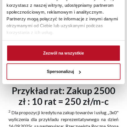
kredytowej, po spełnieniu wymogów formalnych.
korzystasz z naszej witryny, udostępniamy partnerom
Materiał ma charakter informacyjny.
społecznościowym, reklamowym i analitycznym.
Partnerzy mogą połączyć te informacje z innymi danymi
otrzymanymi od Ciebie lub uzyskanymi podczas
korzystania z ich usług.
REGULAMIN PROMOCJI Raty dla Ciebie 0% (10) Raty
Zezwól na wszystkie
dla Ciebie 0% (20)
Spersonalizuj
Przykład rat: Zakup 2500
zł : 10 rat = 250 zł/m-c
2
Dla propozycji kredytu na zakup towarów i usług „3x0"
wyliczenia dla przykładu reprezentatywnego na dzień
16.09.2025r. są następujące: Rzeczywista Roczna Stopa