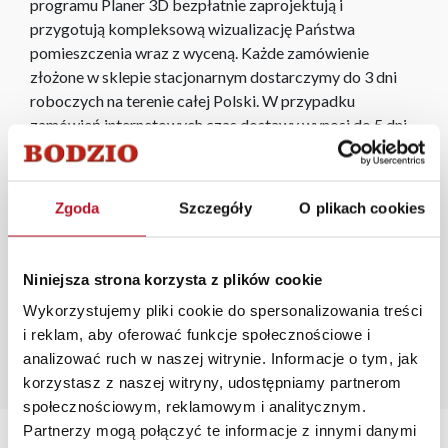
programu Planer 3D bezpłatnie zaprojektują i
przygotują kompleksową wizualizację Państwa
pomieszczenia wraz z wyceną. Każde zamówienie
złożone w sklepie stacjonarnym dostarczymy do 3 dni
roboczych na terenie całej Polski. W przypadku
zamówień internetowych czas dostawy wynosi do 5 dni
roboczych, również na terenie całego kraju. Wszystkie
zamówienia powyżej 1000 zł dostarczamy gratis
niezależnie od miejsca złożenia zamówienia.
Zgoda
Szczegóły
O plikach cookies
Zdjęcia produktów mają charakter poglądowy.
Rzeczywiste kolory i struktura materiałów mogą różnić
Niniejsza strona korzysta z plików cookie
się od widocznych na ekranie, zależnie od ustawień
monitora, rodzaju wyświetlacza i oświetlenia.
Wykorzystujemy pliki cookie do spersonalizowania treści
i reklam, aby oferować funkcje społecznościowe i
Popularne wyszukiwania:
analizować ruch w naszej witrynie. Informacje o tym, jak
regały
|
biurko nowoczesne
|
biurko z blatu kuchennego
korzystasz z naszej witryny, udostępniamy partnerom
|
wysoka zabudowa w kuchni
|
ławki narożne do kuchni
społecznościowym, reklamowym i analitycznym.
Partnerzy mogą połączyć te informacje z innymi danymi