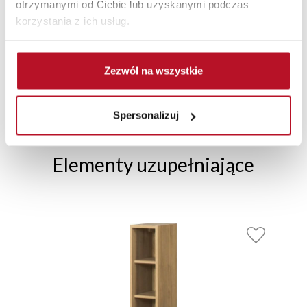
otrzymanymi od Ciebie lub uzyskanymi podczas
korzystania z ich usług.
TRANSPORT MEBLI
RATY 0% W
BEZPIECZNE
W
Zezwól na wszystkie
POD TWÓJ ADRES
SALONACH
ZAKUPY PRZEZ
FIRMOWYCH
INTERNET
Spersonalizuj
Elementy uzupełniające