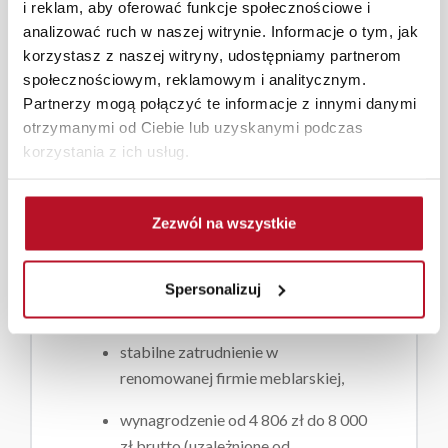
i reklam, aby oferować funkcje społecznościowe i
analizować ruch w naszej witrynie. Informacje o tym, jak
doświadczenie w pracy na
korzystasz z naszej witryny, udostępniamy partnerom
stanowisku stolarza,
społecznościowym, reklamowym i analitycznym.
Partnerzy mogą połączyć te informacje z innymi danymi
umiejętność czytania rysunku
otrzymanymi od Ciebie lub uzyskanymi podczas
technicznego będzie dodatkowym
korzystania z ich usług.
atutem,
dokładność, sumienność i
Zezwól na wszystkie
zaangażowanie,
umiejętność pracy w zespole.
Spersonalizuj
Oferujemy:
stabilne zatrudnienie w
renomowanej firmie meblarskiej,
wynagrodzenie od 4 806 zł do 8 000
zł brutto (uzależnione od