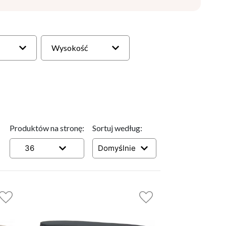
Wysokość
Produktów na stronę:
Sortuj według:
36
Domyślnie
4