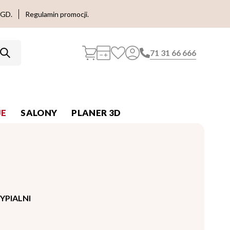
AGD.
Regulamin promocji.
71 31 66 666
E
SALONY
PLANER 3D
YPIALNI