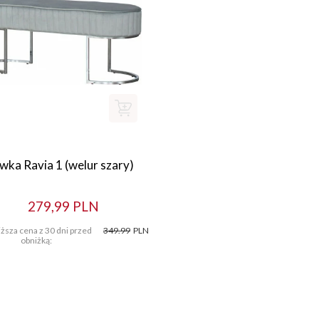
wka Ravia 1 (welur szary)
279,99 PLN
ższa cena z 30 dni przed
349.99
PLN
obniżką: