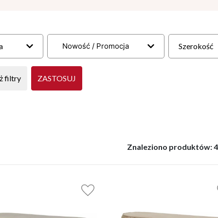
a
Nowość / Promocja
Szerokość
 filtry
ZASTOSUJ
Znaleziono produktów: