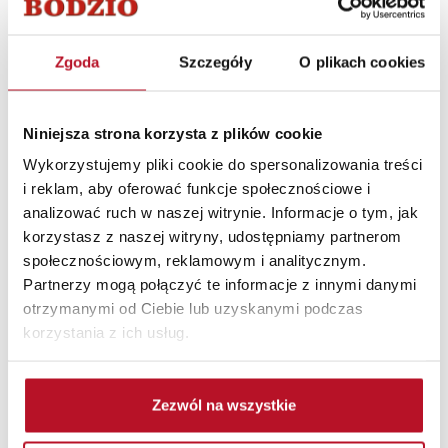
Grunwaldzkiej przez wjazd do salonu meblowego
Bodzio dzięki służebności.
Zgoda
Szczegóły
O plikach cookies
Działka objęta miejscowym planem zagospodarowania
przestrzennego – 7U zabudowa usługowa (uchwała nr
63.IX.2015 Rady Miejskiej Województwa
Niniejsza strona korzysta z plików cookie
Dolnośląskiego z dnia 13 maja 2015r poz. 2233).
Wykorzystujemy pliki cookie do spersonalizowania treści
Na terenie nieruchomości w cenie znajduję się parking o
i reklam, aby oferować funkcje społecznościowe i
pow. ok 880m2.
analizować ruch w naszej witrynie. Informacje o tym, jak
korzystasz z naszej witryny, udostępniamy partnerom
Cena 3 850 000 zł netto + VAT (słownie: trzy miliony
społecznościowym, reklamowym i analitycznym.
osiemset pięćdziesiąt tysięcy złotych netto + VAT) .
Partnerzy mogą połączyć te informacje z innymi danymi
otrzymanymi od Ciebie lub uzyskanymi podczas
Więcej informacji udzielą Państwu pracownicy Działu
korzystania z ich usług.
Nieruchomości Fabryki Mebli BODZIO pod numerem
telefonu: 71 399 71 31 od poniedziałku do piątku w
godzinach 7:00 - 15:00.
Zezwól na wszystkie
2
2
3 850 000 PLN
4 931 m
781 PLN/m