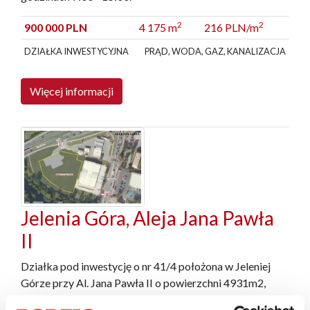
2
2
900 000 PLN
4 175 m
216 PLN/m
DZIAŁKA INWESTYCYJNA
PRĄD, WODA, GAZ, KANALIZACJA
Więcej informacji
Jelenia Góra, Aleja Jana Pawła
II
Działka pod inwestycję o nr 41/4 położona w Jeleniej
Górze przy Al. Jana Pawła II o powierzchni 4931m2,
posiada wjazd od ul. Al. Jana Pawła II oraz od ul.