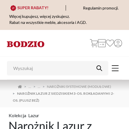
SUPER RABATY!
Regulamin promocji.
Więcej kupujesz, więcej zyskujesz.
Rabat na wszystkie meble, akcesoria i AGD.
...
...
NAROŻNIKI SYSTEMOWE (MODUŁOWE)
NAROŻNIK LAZUR Z SIEDZISKIEM 3-OS. ROKŁADANYM I 2-
OS. (PLUSZ BEŻ)
Kolekcja
Lazur
Narożnik Lazur z