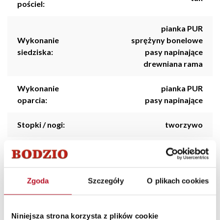
pościel:
pianka PUR
Wykonanie
sprężyny bonelowe
siedziska:
pasy napinające
drewniana rama
Wykonanie
pianka PUR
oparcia:
pasy napinające
Stopki / nogi:
tworzywo
Dodatkowe
ruchomy zagłówek
funkcje:
Zgoda
Szczegóły
O plikach cookies
Styl:
Skandynawski
Kolorystyka:
Jasny
Niniejsza strona korzysta z plików cookie