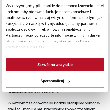
Wykorzystujemy pliki cookie do spersonalizowania treści
i reklam, aby oferować funkcje społecznościowe i
analizować ruch w naszej witrynie. Informacje o tym, jak
Opis produktu
korzystasz z naszej witryny, udostępniamy partnerom
społecznościowym, reklamowym i analitycznym.
Partnerzy mogą połączyć te informacje z innymi danymi
Narożnik Lazur w kolorze plusz beż to stylowy i
otrzymanymi od Ciebie lub uzyskanymi podczas
praktyczny dodatek do każdego wnętrza. Jego
korzystania z ich usług.
elegancki wygląd i ciepły odcień beżu wprowadzą
przytulną atmosferę do Twojego salonu. Wykonany z
trwałych materiałów, narożnik oferuje wysoki komfort
Zezwól na wszystkie
dzięki miękkim siedziskom i ergonomicznie
zaprojektowanym oparciom. Nowoczesny design i
staranne wykończenie czynią go idealnym wyborem dla
Spersonalizuj
tych, którzy cenią sobie zarówno estetykę, jak i
funkcjonalność w swoim domu.
W każdym z salonów mebli Bodzio oferujemy pomoc w
aranżacji mebli, a nasi pracownicy z wykorzystaniem