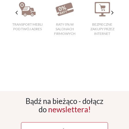
TRANSPORT MEBLI
RATY 0% W
BEZPIECZNE
W
POD TWÓJ ADRES
SALONACH
ZAKUPY PRZEZ
FIRMOWYCH
INTERNET
Bądź na bieżąco - dołącz
do
newslettera!