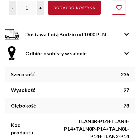
-
+
DODAJ DO KOSZYKA
Dostawa flotą Bodzio od 1000 PLN
Odbiór osobisty w salonie
Szerokość
236
Wysokość
97
Głębokość
78
TLAN3R-P14+TLAN4-
Kod
P14+TALN8P-P14+TALN8L-
produktu
P14+TLAN2-P14