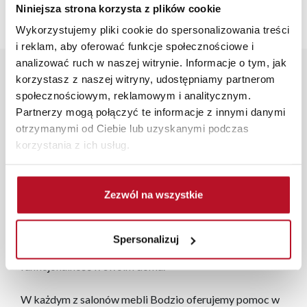
Niniejsza strona korzysta z plików cookie
Wykorzystujemy pliki cookie do spersonalizowania treści
i reklam, aby oferować funkcje społecznościowe i
analizować ruch w naszej witrynie. Informacje o tym, jak
Opis produktu
korzystasz z naszej witryny, udostępniamy partnerom
społecznościowym, reklamowym i analitycznym.
Partnerzy mogą połączyć te informacje z innymi danymi
Narożnik Lazur w kolorze plusz beż to stylowy i
otrzymanymi od Ciebie lub uzyskanymi podczas
praktyczny dodatek do każdego wnętrza. Jego
korzystania z ich usług.
elegancki wygląd i ciepły odcień beżu wprowadzą
przytulną atmosferę do Twojego salonu. Wykonany z
trwałych materiałów, narożnik oferuje wysoki komfort
Zezwól na wszystkie
dzięki miękkim siedziskom i ergonomicznie
zaprojektowanym oparciom. Nowoczesny design i
staranne wykończenie czynią go idealnym wyborem dla
Spersonalizuj
tych, którzy cenią sobie zarówno estetykę, jak i
funkcjonalność w swoim domu.
W każdym z salonów mebli Bodzio oferujemy pomoc w