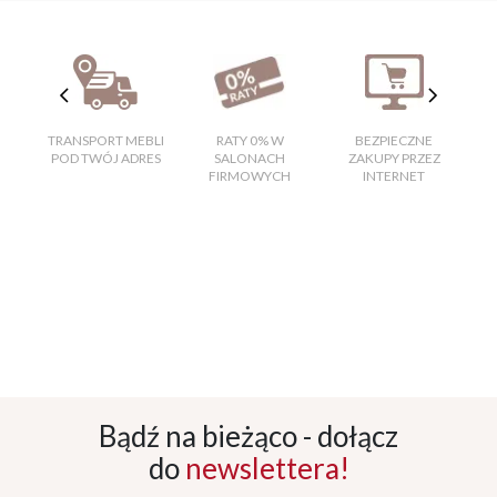
TRANSPORT MEBLI
RATY 0% W
BEZPIECZNE
W
POD TWÓJ ADRES
SALONACH
ZAKUPY PRZEZ
FIRMOWYCH
INTERNET
Bądź na bieżąco - dołącz
do
newslettera!