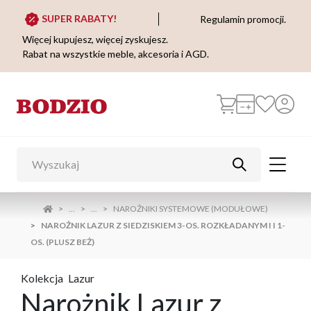
SUPER RABATY!
Regulamin promocji.
Więcej kupujesz, więcej zyskujesz.
Rabat na wszystkie meble, akcesoria i AGD.
...
...
NAROŻNIKI SYSTEMOWE (MODUŁOWE)
NAROŻNIK LAZUR Z SIEDZISKIEM 3-OS. ROZKŁADANYM I I 1-
OS. (PLUSZ BEŻ)
Kolekcja
Lazur
Narożnik Lazur z