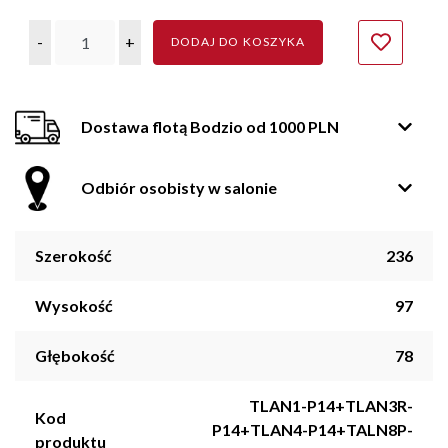
-
+
DODAJ DO KOSZYKA
Dostawa flotą Bodzio od 1000 PLN
Odbiór osobisty w salonie
Szerokość
236
Wysokość
97
Głębokość
78
TLAN1-P14+TLAN3R-
Kod
P14+TLAN4-P14+TALN8P-
produktu