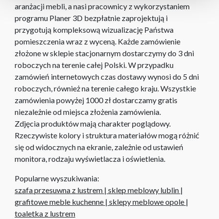
aranżacji mebli, a nasi pracownicy z wykorzystaniem
programu Planer 3D bezpłatnie zaprojektują i
przygotują kompleksową wizualizację Państwa
pomieszczenia wraz z wyceną. Każde zamówienie
złożone w sklepie stacjonarnym dostarczymy do 3 dni
roboczych na terenie całej Polski. W przypadku
zamówień internetowych czas dostawy wynosi do 5 dni
roboczych, również na terenie całego kraju. Wszystkie
zamówienia powyżej 1000 zł dostarczamy gratis
niezależnie od miejsca złożenia zamówienia.
Zdjęcia produktów mają charakter poglądowy.
Rzeczywiste kolory i struktura materiałów mogą różnić
się od widocznych na ekranie, zależnie od ustawień
monitora, rodzaju wyświetlacza i oświetlenia.
Popularne wyszukiwania:
szafa przesuwna z lustrem
|
sklep meblowy lublin
|
grafitowe meble kuchenne
|
sklepy meblowe opole
|
toaletka z lustrem