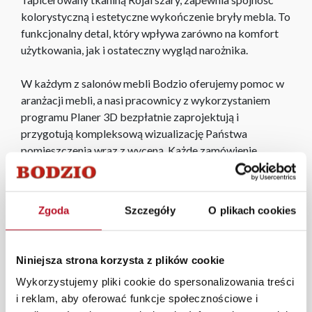
kolorystyczną i estetyczne wykończenie bryły mebla. To
funkcjonalny detal, który wpływa zarówno na komfort
użytkowania, jak i ostateczny wygląd narożnika.
W każdym z salonów mebli Bodzio oferujemy pomoc w
aranżacji mebli, a nasi pracownicy z wykorzystaniem
programu Planer 3D bezpłatnie zaprojektują i
przygotują kompleksową wizualizację Państwa
pomieszczenia wraz z wyceną. Każde zamówienie
złożone w sklepie stacjonarnym dostarczymy do 3 dni
roboczych na terenie całej Polski. W przypadku
zamówień internetowych czas dostawy wynosi do 5 dni
Zgoda
Szczegóły
O plikach cookies
roboczych, również na terenie całego kraju. Wszystkie
zamówienia powyżej 1000 zł dostarczamy gratis
niezależnie od miejsca złożenia zamówienia.
Niniejsza strona korzysta z plików cookie
Zdjęcia produktów mają charakter poglądowy.
Wykorzystujemy pliki cookie do spersonalizowania treści
Rzeczywiste kolory i struktura materiałów mogą różnić
i reklam, aby oferować funkcje społecznościowe i
się od widocznych na ekranie, zależnie od ustawień