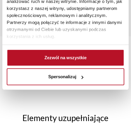
analizować ruch w naszej witrynie. Informacje o tym, jak
monitora, rodzaju wyświetlacza i oświetlenia.
korzystasz z naszej witryny, udostępniamy partnerom
społecznościowym, reklamowym i analitycznym.
Popularne wyszukiwania:
Partnerzy mogą połączyć te informacje z innymi danymi
gotowa kuchnia
|
szafki do kuchni
|
garderoba ubrania
|
otrzymanymi od Ciebie lub uzyskanymi podczas
szafka nad toaletą
|
meble dla nastoletniej dziewczyny
korzystania z ich usług.
Zezwól na wszystkie
TRANSPORT MEBLI
RATY 0% W
BEZPIECZNE
W
Spersonalizuj
POD TWÓJ ADRES
SALONACH
ZAKUPY PRZEZ
FIRMOWYCH
INTERNET
Elementy uzupełniające