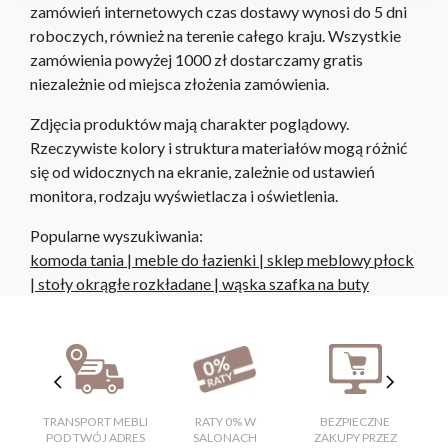
zamówień internetowych czas dostawy wynosi do 5 dni
roboczych, również na terenie całego kraju. Wszystkie
zamówienia powyżej 1000 zł dostarczamy gratis
niezależnie od miejsca złożenia zamówienia.
Zdjęcia produktów mają charakter poglądowy.
Rzeczywiste kolory i struktura materiałów mogą różnić
się od widocznych na ekranie, zależnie od ustawień
monitora, rodzaju wyświetlacza i oświetlenia.
Popularne wyszukiwania:
komoda tania
|
meble do łazienki
|
sklep meblowy płock
|
stoły okrągłe rozkładane
|
wąska szafka na buty
TRANSPORT MEBLI
RATY 0% W
BEZPIECZNE
W
POD TWÓJ ADRES
SALONACH
ZAKUPY PRZEZ