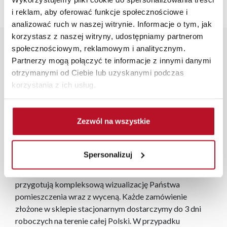
i reklam, aby oferować funkcje społecznościowe i
analizować ruch w naszej witrynie. Informacje o tym, jak
korzystasz z naszej witryny, udostępniamy partnerom
Opis produktu
społecznościowym, reklamowym i analitycznym.
Partnerzy mogą połączyć te informacje z innymi danymi
otrzymanymi od Ciebie lub uzyskanymi podczas
Piękna i komfortowa kanapa Milano o nowoczesnym
korzystania z ich usług.
designie, wspaniale wkomponuje się w nowoczesne jak i
klasyczne wnętrza. Wykonana z delikatnych i
gustownych materiałów, z nóżkami w skandynawskim
Zezwól na wszystkie
stylu. Powierzchnia spania: 200cm x 155cm.
W każdym z salonów mebli Bodzio oferujemy pomoc w
Spersonalizuj
aranżacji mebli, a nasi pracownicy z wykorzystaniem
programu Planer 3D bezpłatnie zaprojektują i
przygotują kompleksową wizualizację Państwa
pomieszczenia wraz z wyceną. Każde zamówienie
złożone w sklepie stacjonarnym dostarczymy do 3 dni
roboczych na terenie całej Polski. W przypadku