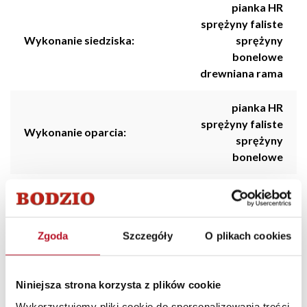
pianka HR
sprężyny faliste
Wykonanie siedziska:
sprężyny
bonelowe
drewniana rama
pianka HR
sprężyny faliste
Wykonanie oparcia:
sprężyny
bonelowe
Stopki / nogi:
drewno
Poduchy oparciowe:
3 sztuki
Zgoda
Szczegóły
O plikach cookies
Styl:
Nowoczesny
Niniejsza strona korzysta z plików cookie
Kolorystyka:
Ciemny
Wykorzystujemy pliki cookie do spersonalizowania treści