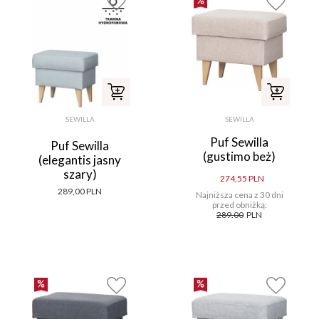
SEWILLA
SEWILLA
Puf Sewilla
Puf Sewilla
(gustimo beż)
(elegantis jasny
szary)
274,55 PLN
289,00 PLN
Najniższa cena z 30 dni
przed obniżką:
289.00
PLN