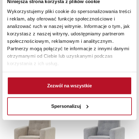
Niniejsza strona korzysta z plików cookie
Wykorzystujemy pliki cookie do spersonalizowania treści
i reklam, aby oferować funkcje społecznościowe i
analizować ruch w naszej witrynie. Informacje o tym, jak
korzystasz z naszej witryny, udostępniamy partnerom
społecznościowym, reklamowym i analitycznym.
Partnerzy mogą połączyć te informacje z innymi danymi
otrzymanymi od Ciebie lub uzyskanymi podczas
SEWILLA
SEWILLA
korzystania z ich usług.
Fotel Sewilla (rojal
Fotel Sewilla (rojal
grafit)
jasny szary)
779,00 PLN
779,00 PLN
Zezwól na wszystkie
Spersonalizuj