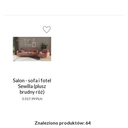
Salon - sofa i fotel
Sewilla (plusz
brudny róż)
3 017,99 PLN
Znaleziono produktów:
64