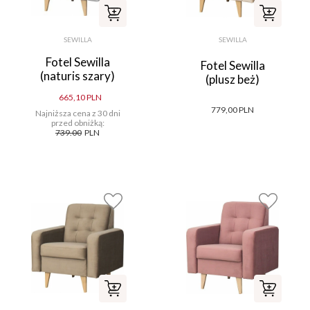
SEWILLA
SEWILLA
Fotel Sewilla
Fotel Sewilla
(naturis szary)
(plusz beż)
665,10 PLN
779,00 PLN
Najniższa cena z 30 dni
przed obniżką:
739.00
PLN