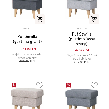
SEWILLA
SEWILLA
Puf Sewilla
Puf Sewilla
(gustimo jasny
(gustimo grafit)
szary)
274,55 PLN
274,55 PLN
Najniższa cena z 30 dni
Najniższa cena z 30 dni
przed obniżką:
przed obniżką:
289.00
PLN
289.00
PLN