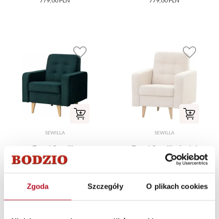
779,00 PLN
779,00 PLN
SEWILLA
SEWILLA
Fotel Sewilla
Fotel Sewilla (rojal
(plusz zieleń)
beż)
779,00 PLN
779,00 PLN
Zgoda
Szczegóły
O plikach cookies