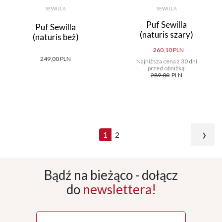
SEWILLA
SEWILLA
Puf Sewilla
Puf Sewilla
(naturis szary)
(naturis beż)
260,10 PLN
249,00 PLN
Najniższa cena z 30 dni
przed obniżką:
289.00
PLN
›
1
2
Bądź na bieżąco - dołącz
do
newslettera!