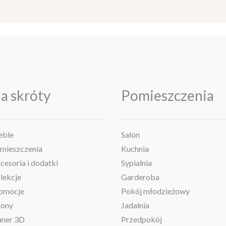
a skróty
Pomieszczenia
ble
Salon
mieszczenia
Kuchnia
cesoria i dodatki
Sypialnia
lekcje
Garderoba
omocje
Pokój młodzieżowy
lony
Jadalnia
aner 3D
Przedpokój