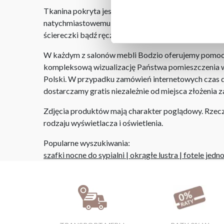
Tkanina pokryta jest specjalną warstwą ochronną,
natychmiastowemu absorbowaniu wody przez tkaninę, 
ściereczki bądź ręcznika papierowego, delikatnie od
W każdym z salonów mebli Bodzio oferujemy pomoc w 
kompleksową wizualizację Państwa pomieszczenia wr
Polski. W przypadku zamówień internetowych czas do
dostarczamy gratis niezależnie od miejsca złożenia 
Zdjęcia produktów mają charakter poglądowy. Rzeczyw
rodzaju wyświetlacza i oświetlenia.
Popularne wyszukiwania:
szafki nocne do sypialni
|
okrągłe lustra
|
fotele jed