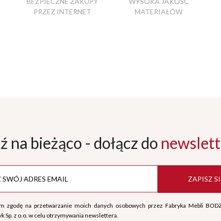
BEZPIECZNE ZAKUPY
WYSOKA JAKOŚĆ
PRZEZ INTERNET
MATERIAŁÓW
ź na bieżąco - dołącz
do
newslett
ZAPISZ SI
m zgodę na przetwarzanie moich danych osobowych przez Fabryka Mebli BOD
k Sp. z o.o. w celu otrzymywania newslettera.