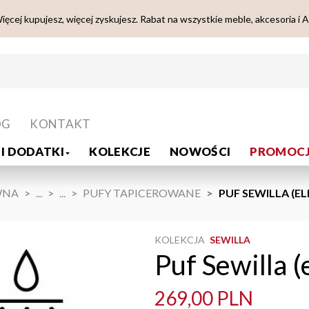
ięcej kupujesz, więcej zyskujesz. Rabat na wszystkie meble, akcesoria i 
OG
KONTAKT
I DODATKI
KOLEKCJE
NOWOŚCI
PROMOCJ
WNA
...
...
PUFY TAPICEROWANE
PUF SEWILLA (E
KOLEKCJA
SEWILLA
Puf Sewilla (
269,00 PLN