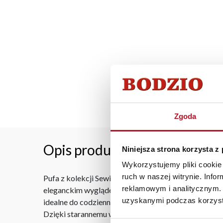
Zgoda
Opis produktu
Niniejsza strona korzysta z
Wykorzystujemy pliki cookie 
ruch w naszej witrynie. Inf
Pufa z kolekcji Sewilla w materiale Elegantis to sty
reklamowym i analitycznym. 
eleganckim wyglądem, wprowadza do pomieszczeń su
uzyskanymi podczas korzysta
idealne do codziennego użytku. Pufa świetnie sprawdz
Dzięki starannemu wykonaniu i nowoczesnemu design