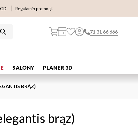
AGD.
Regulamin promocji.
71 31 66 666
E
SALONY
PLANER 3D
LEGANTIS BRĄZ)
elegantis brąz)