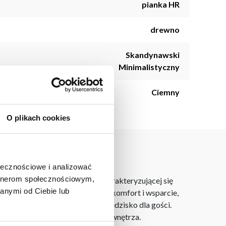
pianka HR
drewno
Skandynawski
Minimalistyczny
Ciemny
O plikach cookies
ołecznościowe i analizować
artnerom społecznościowym,
j jakości tkaniny Elegantis, charakteryzującej się
anymi od Ciebie lub
pianką HR zapewnia wyjątkowy komfort i wsparcie,
e do odpoczynku lub dodatkowe siedzisko dla gości.
unkcjonalnym elementem Twojego wnętrza.