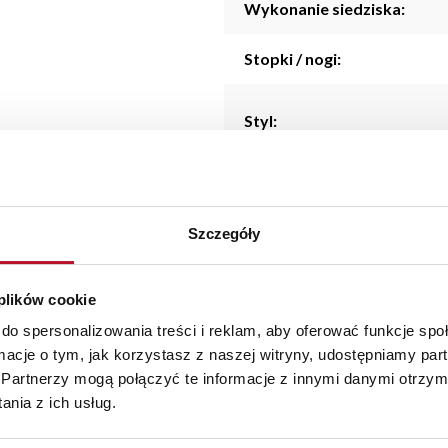
Wykonanie siedziska:
Stopki / nogi:
Styl:
Kolorystyka:
Szczegóły
 plików cookie
do spersonalizowania treści i reklam, aby oferować funkcje sp
ormacje o tym, jak korzystasz z naszej witryny, udostępniamy p
lowy i nowoczesny dodatek do każdego wnętrza. Wykonana z wysokie
Partnerzy mogą połączyć te informacje z innymi danymi otrzym
btelny akcent luksusu. Siedzisko wypełnione wysokoelastyczną 
nia z ich usług.
i się zarówno w salonie, jak i sypialni, oferując wygodne miejsc
owi, pufa Sewilla w materiale Elegantis będzie estetycznym i f