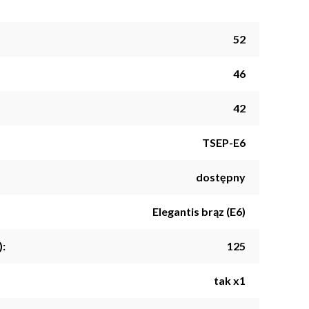
52
46
42
TSEP-E6
dostępny
Elegantis brąz (E6)
):
125
tak x1