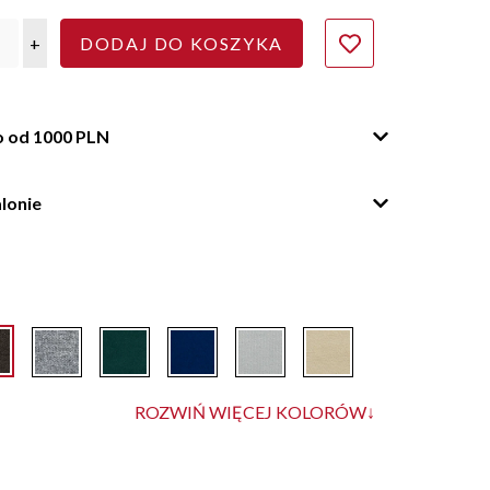
+
DODAJ DO KOSZYKA
o od 1000 PLN
lonie
ROZWIŃ WIĘCEJ KOLORÓW
↓