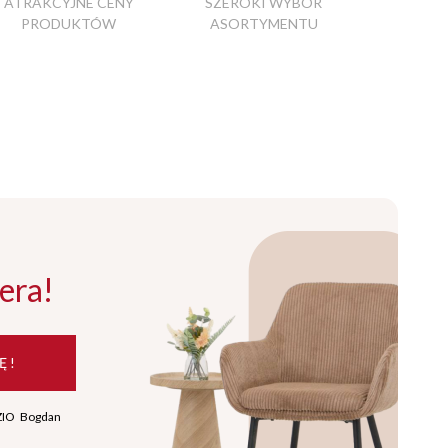
ATRAKCYJNE CENY
SZEROKI WYBÓR
PRODUKTÓW
ASORTYMENTU
era!
Ę !
ZIO Bogdan