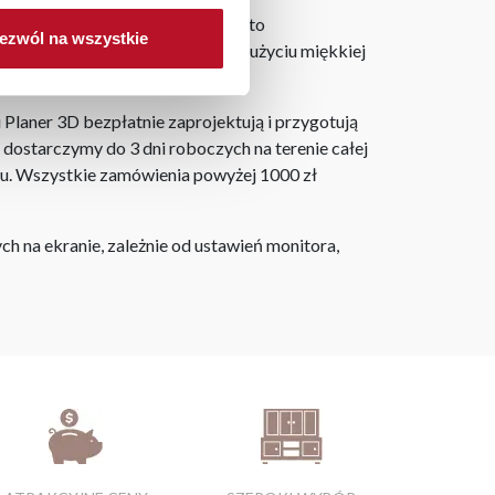
rzesiąkaniem płynów. Zapobiega to
ezwól na wszystkie
 temu mamy czas na to, aby przy użyciu miękkiej
laner 3D bezpłatnie zaprojektują i przygotują
ostarczymy do 3 dni roboczych na terenie całej
ju. Wszystkie zamówienia powyżej 1000 zł
h na ekranie, zależnie od ustawień monitora,