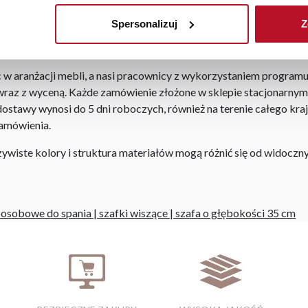
 tworzącą hydrofobową powłokę zabezpieczającą przed szybkim p
Spersonalizuj
Z
sprawiając że ciecz skrapla się na powierzchni materiału. Dzięki
sączyć rozlany płyn.
aranżacji mebli, a nasi pracownicy z wykorzystaniem programu P
az z wyceną. Każde zamówienie złożone w sklepie stacjonarnym d
stawy wynosi do 5 dni roboczych, również na terenie całego kra
zamówienia.
iste kolory i struktura materiałów mogą różnić się od widocznyc
noosobowe do spania
|
szafki wiszące
|
szafa o głębokości 35 cm