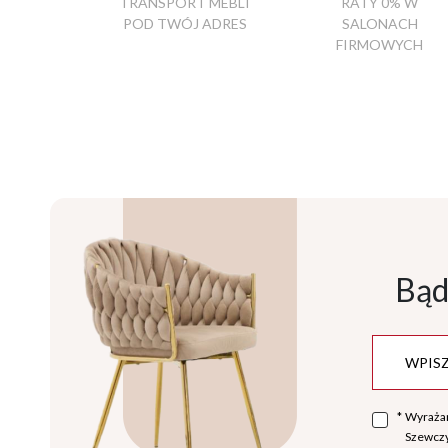
TRANSPORT MEBLI
RATY 0% W
POD TWÓJ ADRES
SALONACH
FIRMOWYCH
Bąd
*
Wyraża
Szewczy