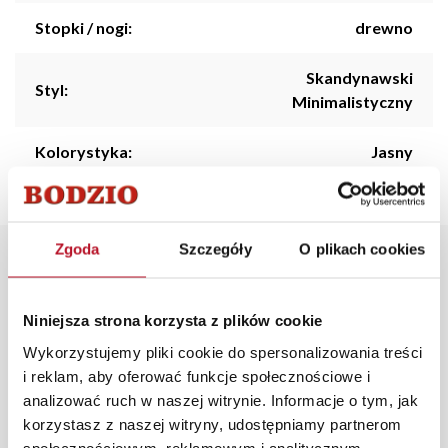
Stopki / nogi:
drewno
Skandynawski
Styl:
Minimalistyczny
Kolorystyka:
Jasny
Zgoda
Szczegóły
O plikach cookies
Opis produktu
Niniejsza strona korzysta z plików cookie
Fotel "SEWILLA" R2 w odcieniu Rojal latte to stylowa
propozycja dla miłośników ciepłych, naturalnych tonacji
Wykorzystujemy pliki cookie do spersonalizowania treści
we wnętrzu. Jego klasyczny design oraz tapicerka z
i reklam, aby oferować funkcje społecznościowe i
tkaniny o miękkiej i przyjemnej strukturze zapewniają
analizować ruch w naszej witrynie. Informacje o tym, jak
nie tylko estetykę, ale i wysoki komfort użytkowania.
korzystasz z naszej witryny, udostępniamy partnerom
Idealnie sprawdzi się zarówno jako uzupełnienie sofy z
społecznościowym, reklamowym i analitycznym.