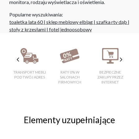
monitora, rodzaju wyświetlacza i oświetlenia.
Popularne wyszukiwania:
toaletka lata 60
|
sklep meblowy elbląg
|
szafka rtv dąb
|
stoły z krzesłami
|
fotel jednoosobowy
TRANSPORT MEBLI
RATY 0% W
BEZPIECZNE
W
POD TWÓJ ADRES
SALONACH
ZAKUPY PRZEZ
FIRMOWYCH
INTERNET
Elementy uzupełniające