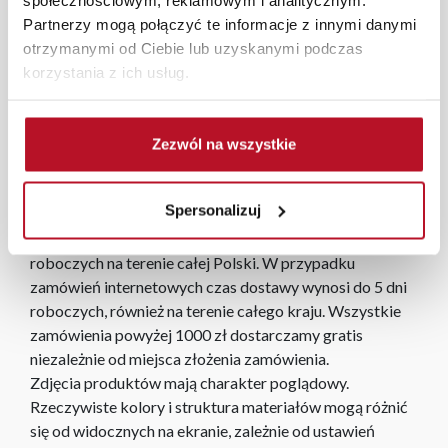
tej samej kolekcji, jak i samodzielny element w salonie,
Partnerzy mogą połączyć te informacje z innymi danymi
sypialni czy domowym gabinecie. Wymiary: szerokość
otrzymanymi od Ciebie lub uzyskanymi podczas
77 cm, głębokość 80 cm, wysokość 84 cm.
korzystania z ich usług.
W każdym z salonów mebli Bodzio oferujemy pomoc w
aranżacji mebli, a nasi pracownicy z wykorzystaniem
Zezwól na wszystkie
programu Planer 3D bezpłatnie zaprojektują i
przygotują kompleksową wizualizację Państwa
Spersonalizuj
pomieszczenia wraz z wyceną. Każde zamówienie
złożone w sklepie stacjonarnym dostarczymy do 3 dni
roboczych na terenie całej Polski. W przypadku
zamówień internetowych czas dostawy wynosi do 5 dni
roboczych, również na terenie całego kraju. Wszystkie
zamówienia powyżej 1000 zł dostarczamy gratis
niezależnie od miejsca złożenia zamówienia.
Zdjęcia produktów mają charakter poglądowy.
Rzeczywiste kolory i struktura materiałów mogą różnić
się od widocznych na ekranie, zależnie od ustawień