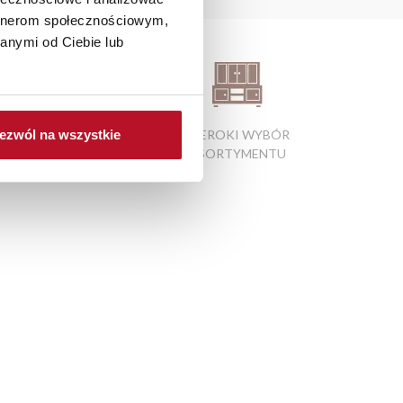
artnerom społecznościowym,
anymi od Ciebie lub
ezwól na wszystkie
ATRAKCYJNE CENY
SZEROKI WYBÓR
PRODUKTÓW
ASORTYMENTU