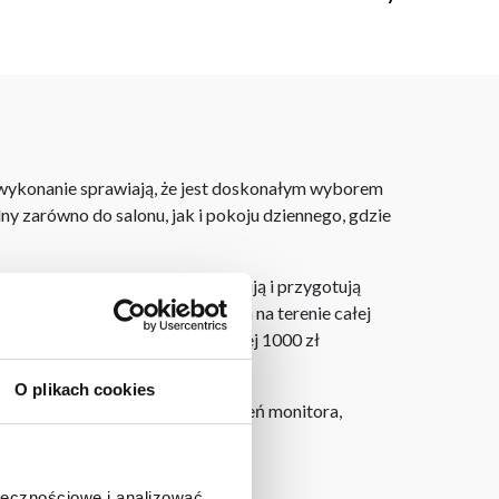
e wykonanie sprawiają, że jest doskonałym wyborem
ny zarówno do salonu, jak i pokoju dziennego, gdzie
laner 3D bezpłatnie zaprojektują i przygotują
ostarczymy do 3 dni roboczych na terenie całej
ju. Wszystkie zamówienia powyżej 1000 zł
O plikach cookies
h na ekranie, zależnie od ustawień monitora,
ołecznościowe i analizować