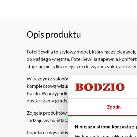
Opis produktu
Fotel Sewilla to stylowy mebel, który łączy eleganc
do każdego wnętrza. Fotel Sewilla zapewnia komfort 
staje się nie tylko miejscem do wypoczynku, ale tak
W każdym z salonów mebli Bodzio oferujemy pomoc w 
kompleksową wizualizację Państwa pomieszczenia wr
Polski. W przypadku zamówień internetowych czas do
dostarczamy gratis niezależnie od miejsca złożenia 
Zgoda
Zdjęcia produktów mają charakter poglądowy. Rzeczyw
rodzaju wyświetlacza i oświetlenia.
Niniejsza strona korzysta z
Popularne wyszukiwania:
Wykorzystujemy pliki cookie 