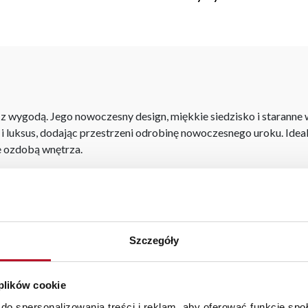
ję z wygodą. Jego nowoczesny design, miękkie siedzisko i starann
i luksus, dodając przestrzeni odrobinę nowoczesnego uroku. Ideal
że ozdobą wnętrza.
aranżacji mebli, a nasi pracownicy z wykorzystaniem programu P
az z wyceną. Każde zamówienie złożone w sklepie stacjonarnym d
stawy wynosi do 5 dni roboczych, również na terenie całego kra
zamówienia.
Szczegóły
iste kolory i struktura materiałów mogą różnić się od widocznyc
 plików cookie
do spersonalizowania treści i reklam, aby oferować funkcje sp