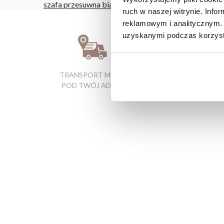
szafa przesuwna biała
|
szafki narożne do kuchni wy
ruch w naszej witrynie. Inf
reklamowym i analitycznym. 
uzyskanymi podczas korzysta
TRANSPORT MEBLI
RATY 0% W
POD TWÓJ ADRES
SALONACH
FIRMOWYCH