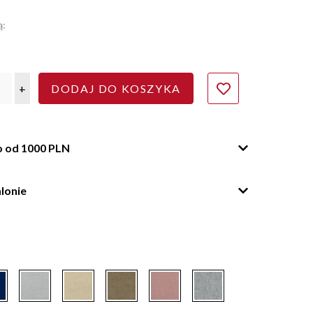
ą:
+
DODAJ DO KOSZYKA
o od 1000 PLN
lonie