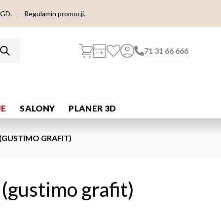
AGD.
Regulamin promocji.
71 31 66 666
E
SALONY
PLANER 3D
(GUSTIMO GRAFIT)
 (gustimo grafit)