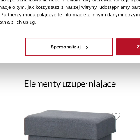
miary
|
sklep meblowy leszno
|
meble biurowe cena
ormacje o tym, jak korzystasz z naszej witryny, udostępniamy p
Partnerzy mogą połączyć te informacje z innymi danymi otrzym
nia z ich usług.
Spersonalizuj
Z
BEZPIECZNE ZAKUPY
WYSOKA JAKOŚĆ
PRZEZ INTERNET
MATERIAŁÓW
Elementy uzupełniające