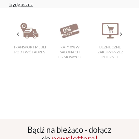
bydgoszcz
TRANSPORT MEBLI
RATY 0% W
BEZPIECZNE
W
POD TWÓJ ADRES
SALONACH
ZAKUPY PRZEZ
FIRMOWYCH
INTERNET
Bądź na bieżąco - dołącz
do
newslettera!