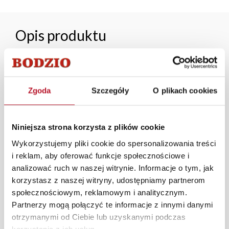
Opis produktu
Pojemna i funkcjonalna szafa przesuwna o szerokości
100 cm wyposażona w dzielone 3 lustra na dwóch
frontach. Wysokość szafy wynosi 210 cm.
Zgoda
Szczegóły
O plikach cookies
Szafy przesuwne w asortymencie Fabryki Mebli Bodzio
zbudowane są z precyzyjnie wykonanych i trwałych
Niniejsza strona korzysta z plików cookie
elementów zapewniających łatwe i bezpieczne
Wykorzystujemy pliki cookie do spersonalizowania treści
użytkowanie. Funkcjonalne szafy przesuwne sprawdzają
i reklam, aby oferować funkcje społecznościowe i
się doskonale jako garderoby znajdując zastosowanie w
analizować ruch w naszej witrynie. Informacje o tym, jak
przedpokojach, salonach i sypialniach. Duża ilość
korzystasz z naszej witryny, udostępniamy partnerom
dostępnych wariantów kolorystycznych oraz rozmiarów
społecznościowym, reklamowym i analitycznym.
pozwoli Państwu na dopasowanie nowej szafy Bodzio
Partnerzy mogą połączyć te informacje z innymi danymi
do każdego pomieszczenia.
otrzymanymi od Ciebie lub uzyskanymi podczas
W każdym z salonów mebli Bodzio oferujemy pomoc w
korzystania z ich usług.