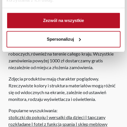
aranżacji mebli, a nasi pracownicy z wykorzystaniem
programu Planer 3D bezpłatnie zaprojektują i
przygotują kompleksową wizualizację Państwa
Zezwól na wszystkie
pomieszczenia wraz z wyceną. Każde zamówienie
złożone w sklepie stacjonarnym dostarczymy do 3 dni
Spersonalizuj
roboczych na terenie całej Polski. W przypadku
zamówień internetowych czas dostawy wynosi do 5 dni
roboczych, również na terenie całego kraju. Wszystkie
zamówienia powyżej 1000 zł dostarczamy gratis
niezależnie od miejsca złożenia zamówienia.
Zdjęcia produktów mają charakter poglądowy.
Rzeczywiste kolory i struktura materiałów mogą różnić
się od widocznych na ekranie, zależnie od ustawień
monitora, rodzaju wyświetlacza i oświetlenia.
Popularne wyszukiwania:
stoliczki do pokoju
|
wersalki dla dzieci
|
tapczany
rozkładane
|
fotel z funkcją spania
|
sklep meblowy