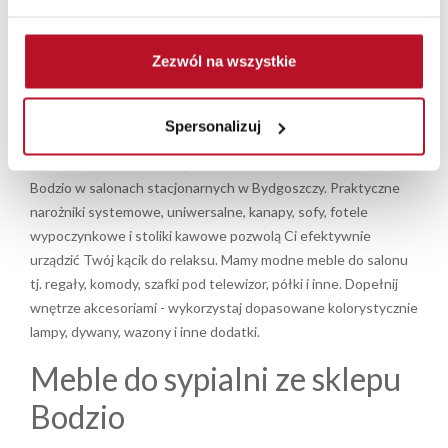
Funkcjonalne meble
wypoczynkowe w Twoim
Zezwól na wszystkie
salonie
Spersonalizuj
Interesują Cię
meble do salonu
, które będą komfortowe i
zgodne z trendami w urządzaniu wnętrz? Skorzystaj z oferty
Bodzio w salonach stacjonarnych w Bydgoszczy. Praktyczne
narożniki
systemowe, uniwersalne, kanapy,
sofy
,
fotele
wypoczynkowe i
stoliki kawowe
pozwolą Ci efektywnie
urządzić Twój kącik do relaksu. Mamy modne meble do salonu
tj. regały,
komody
,
szafki pod telewizor
, półki i inne. Dopełnij
wnętrze akcesoriami - wykorzystaj dopasowane kolorystycznie
lampy, dywany, wazony i inne dodatki.
Meble do sypialni
ze sklepu
Bodzio