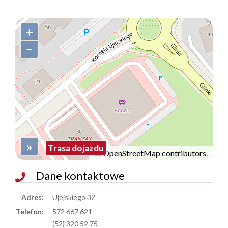
+
−
»
Trasa dojazdu
©
OpenStreetMap
contributors.
Dane kontaktowe
Adres:
Ujejskiego 32
Telefon:
572 667 621
(52) 320 52 75