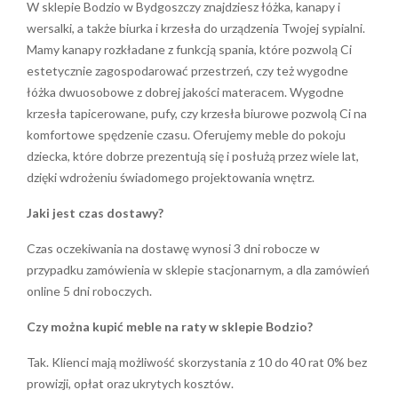
W sklepie Bodzio w Bydgoszczy znajdziesz
łóżka
, kanapy i
wersalki, a także biurka i krzesła do urządzenia Twojej sypialni.
Mamy kanapy rozkładane z funkcją spania, które pozwolą Ci
estetycznie zagospodarować przestrzeń, czy też wygodne
łóżka dwuosobowe z dobrej jakości materacem. Wygodne
krzesła tapicerowane, pufy, czy krzesła biurowe pozwolą Ci na
komfortowe spędzenie czasu. Oferujemy meble do pokoju
dziecka, które dobrze prezentują się i posłużą przez wiele lat,
dzięki wdrożeniu świadomego projektowania wnętrz.
Jaki jest czas dostawy?
Czas oczekiwania na dostawę wynosi 3 dni robocze w
przypadku zamówienia w sklepie stacjonarnym, a dla zamówień
online 5 dni roboczych.
Czy można kupić meble na raty w sklepie Bodzio?
Tak. Klienci mają możliwość skorzystania z 10 do 40 rat 0% bez
prowizji, opłat oraz ukrytych kosztów.