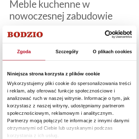
Meble kuchenne
w
nowoczesnej zabudowie
Sklep meblowy Bodzio w Bydgoszczy ma w ofercie
funkcjonalne zabudowy kuchenne, które gwarantują pełen
komfort użytkowania i są zaprojektowane zgodnie z zasadą
“trójkąta roboczego w kuchni”. Posiadamy w szczególności
Zgoda
Szczegóły
O plikach cookies
szeroki wybór mebli kuchennych w kolorze białym oraz
drewnianym w różnych odcieniach, które są idealnym
rozwiązaniem w kuchni. Intuicyjne wyspy kuchenne, szafy pod
Niniejsza strona korzysta z plików cookie
zabudowę sprzętu AGD, szafki wiszące i stojące oraz półki
Wykorzystujemy pliki cookie do spersonalizowania treści
zapewniają sporą przestrzeń użytkową i gwarantują wiele
i reklam, aby oferować funkcje społecznościowe i
miejsca na przechowywanie przyborów kuchennych. W ofercie
analizować ruch w naszej witrynie. Informacje o tym, jak
sklepu Bydgoszcz znajdziesz oczywiście
stoły kuchenne
korzystasz z naszej witryny, udostępniamy partnerom
rozkładane, nierozkładane wykonane z drewna w różnych
społecznościowym, reklamowym i analitycznym.
rozmiarach. Wygodne
krzesła tapicerowane
, klasyczne
Partnerzy mogą połączyć te informacje z innymi danymi
drewniane i
taborety
, a także różne akcesoria pozwolą Ci
otrzymanymi od Ciebie lub uzyskanymi podczas
perfekcyjnie urządzić kuchnię.
korzystania z ich usług.