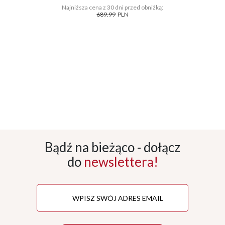
Najniższa cena z 30 dni przed obniżką:
689.99
PLN
Bądź na bieżąco - dołącz
do
newslettera!