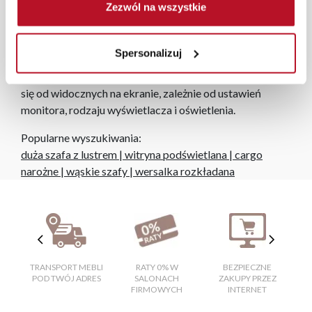
Zezwól na wszystkie
zamówienia powyżej 1000 zł dostarczamy gratis
niezależnie od miejsca złożenia zamówienia.
Spersonalizuj
Zdjęcia produktów mają charakter poglądowy.
Rzeczywiste kolory i struktura materiałów mogą różnić
się od widocznych na ekranie, zależnie od ustawień
monitora, rodzaju wyświetlacza i oświetlenia.
Popularne wyszukiwania:
duża szafa z lustrem
|
witryna podświetlana
|
cargo
narożne
|
wąskie szafy
|
wersalka rozkładana
TRANSPORT MEBLI
RATY 0% W
BEZPIECZNE
W
POD TWÓJ ADRES
SALONACH
ZAKUPY PRZEZ
FIRMOWYCH
INTERNET