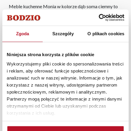
Meble kuchenne Monia w kolorze dąb soma ciemny to
eleganckie i nowoczesne rozwiązanie dla Twojej kuchni.
Charakteryzują się głębokim, ciemnym odcieniem dębu,
który dodaje wnętrzu ciepła i klasy. Wykonane z
Zgoda
Szczegóły
O plikach cookies
wysokiej jakości materiałów, oferują trwałość i
funkcjonalność, idealnie pasując do różnych aranżacji. Ich
subtelne detale i estetyczny design sprawiają, że są
Niniejsza strona korzysta z plików cookie
zarówno praktyczne, jak i stylowe, tworząc harmonijną
przestrzeń w Twojej kuchni.
Wykorzystujemy pliki cookie do spersonalizowania treści
i reklam, aby oferować funkcje społecznościowe i
W każdym z salonów mebli Bodzio oferujemy pomoc w
analizować ruch w naszej witrynie. Informacje o tym, jak
aranżacji mebli, a nasi pracownicy z wykorzystaniem
korzystasz z naszej witryny, udostępniamy partnerom
programu Planer 3D bezpłatnie zaprojektują i
społecznościowym, reklamowym i analitycznym.
przygotują kompleksową wizualizację Państwa
Partnerzy mogą połączyć te informacje z innymi danymi
pomieszczenia wraz z wyceną. Każde zamówienie
otrzymanymi od Ciebie lub uzyskanymi podczas
złożone w sklepie stacjonarnym dostarczymy do 3 dni
korzystania z ich usług.
roboczych na terenie całej Polski. W przypadku
zamówień internetowych czas dostawy wynosi do 5 dni
roboczych, również na terenie całego kraju. Wszystkie