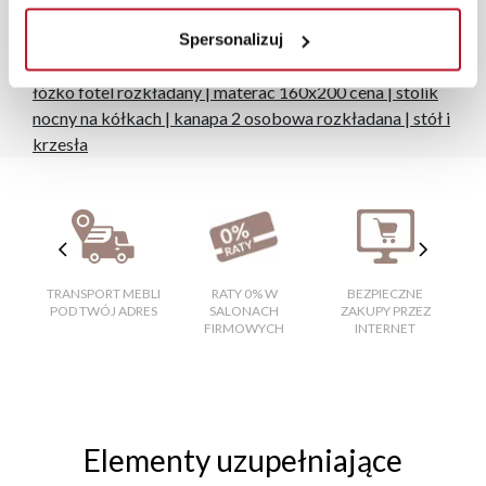
monitora, rodzaju wyświetlacza i oświetlenia.
Spersonalizuj
Popularne wyszukania:
łóżko fotel rozkładany
|
materac 160x200 cena
|
stolik
nocny na kółkach
|
kanapa 2 osobowa rozkładana
|
stół i
krzesła
TRANSPORT MEBLI
RATY 0% W
BEZPIECZNE
W
POD TWÓJ ADRES
SALONACH
ZAKUPY PRZEZ
FIRMOWYCH
INTERNET
Elementy uzupełniające