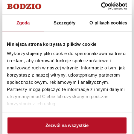
zawsze modny i cieszy się dużym zainteresowaniem
wśród kupujących i projektantów wnętrz. Dodatkowym
atutem mebli Laurencja są dopasowane cokoły oraz
szafki pasujące do wyższych pomieszczeń.
Zgoda
Szczegóły
O plikach cookies
W każdym z salonów mebli Bodzio oferujemy pomoc w
aranżacji mebli, a nasi pracownicy z wykorzystaniem
Niniejsza strona korzysta z plików cookie
programu Planer 3D bezpłatnie zaprojektują i
Wykorzystujemy pliki cookie do spersonalizowania treści
przygotują kompleksową wizualizację Państwa
i reklam, aby oferować funkcje społecznościowe i
pomieszczenia wraz z wyceną. Każde zamówienie
analizować ruch w naszej witrynie. Informacje o tym, jak
złożone w sklepie stacjonarnym dostarczymy do 3 dni
korzystasz z naszej witryny, udostępniamy partnerom
roboczych na terenie całej Polski. W przypadku
społecznościowym, reklamowym i analitycznym.
zamówień internetowych czas dostawy wynosi do 5 dni
Partnerzy mogą połączyć te informacje z innymi danymi
roboczych, również na terenie całego kraju. Wszystkie
otrzymanymi od Ciebie lub uzyskanymi podczas
zamówienia powyżej 1000 zł dostarczamy gratis
korzystania z ich usług.
niezależnie od miejsca złożenia zamówienia.
Zdjęcia produktów mają charakter poglądowy.
Zezwól na wszystkie
Rzeczywiste kolory i struktura materiałów mogą różnić
się od widocznych na ekranie, zależnie od ustawień