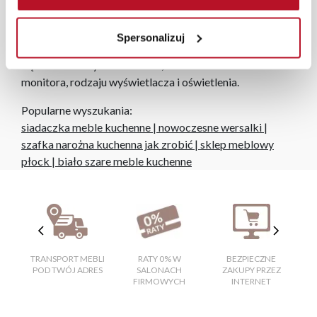
niezależnie od miejsca złożenia zamówienia.
Zdjęcia produktów mają charakter poglądowy.
Spersonalizuj
Rzeczywiste kolory i struktura materiałów mogą różnić
się od widocznych na ekranie, zależnie od ustawień
monitora, rodzaju wyświetlacza i oświetlenia.
Popularne wyszukania:
siadaczka meble kuchenne
|
nowoczesne wersalki
|
szafka narożna kuchenna jak zrobić
|
sklep meblowy
płock
|
biało szare meble kuchenne
TRANSPORT MEBLI
RATY 0% W
BEZPIECZNE
W
POD TWÓJ ADRES
SALONACH
ZAKUPY PRZEZ
FIRMOWYCH
INTERNET