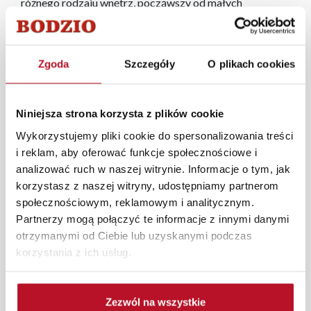
różnego rodzaju wnętrz, począwszy od małych
skromnych pomieszczeń, do dużych apartamentowców.
Dzięki swojej elegancji pozwolą zaspokoić nawet
najbardziej wymagających Klientów. Kaszmir pozostaje
Zgoda
Szczegóły
O plikach cookies
zawsze modny i cieszy się dużym zainteresowaniem
wśród kupujących i projektantów wnętrz. Dodatkowym
atutem mebli Laurencja są dopasowane cokoły oraz
Niniejsza strona korzysta z plików cookie
szafki pasujące do wyższych pomieszczeń.
Wykorzystujemy pliki cookie do spersonalizowania treści
W każdym z salonów mebli Bodzio oferujemy pomoc w
i reklam, aby oferować funkcje społecznościowe i
aranżacji mebli, a nasi pracownicy z wykorzystaniem
analizować ruch w naszej witrynie. Informacje o tym, jak
programu Planer 3D bezpłatnie zaprojektują i
korzystasz z naszej witryny, udostępniamy partnerom
przygotują kompleksową wizualizację Państwa
społecznościowym, reklamowym i analitycznym.
pomieszczenia wraz z wyceną. Każde zamówienie
Partnerzy mogą połączyć te informacje z innymi danymi
złożone w sklepie stacjonarnym dostarczymy do 3 dni
otrzymanymi od Ciebie lub uzyskanymi podczas
roboczych na terenie całej Polski. W przypadku
korzystania z ich usług.
zamówień internetowych czas dostawy wynosi do 5 dni
roboczych, również na terenie całego kraju. Wszystkie
zamówienia powyżej 1000 zł dostarczamy gratis
Zezwól na wszystkie