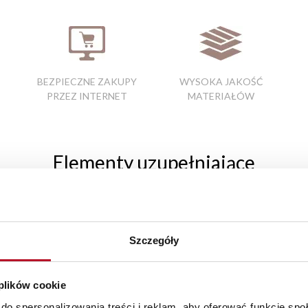
BEZPIECZNE ZAKUPY
WYSOKA JAKOŚĆ
PRZEZ INTERNET
MATERIAŁÓW
Elementy uzupełniające
Szczegóły
 plików cookie
do spersonalizowania treści i reklam, aby oferować funkcje sp