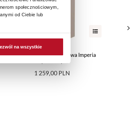
artnerom społecznościowym,
anymi od Ciebie lub
ezwól na wszystkie
Zabudowa nadblatowa prawa Imperia
Szafka 
(kaszmir)
1 259,00 PLN