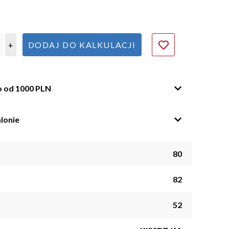
+
DODAJ DO KALKULACJI
o od 1000 PLN
lonie
80
82
52