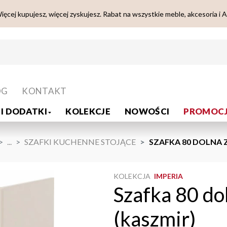
ięcej kupujesz, więcej zyskujesz. Rabat na wszystkie meble, akcesoria i 
OG
KONTAKT
I DODATKI
KOLEKCJE
NOWOŚCI
PROMOCJ
...
SZAFKI KUCHENNE STOJĄCE
SZAFKA 80 DOLNA Z
KOLEKCJA
IMPERIA
Szafka 80 do
(kaszmir)