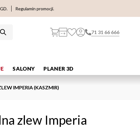
AGD.
Regulamin promocji.
71 31 66 666
E
SALONY
PLANER 3D
LEW IMPERIA (KASZMIR)
lna zlew Imperia