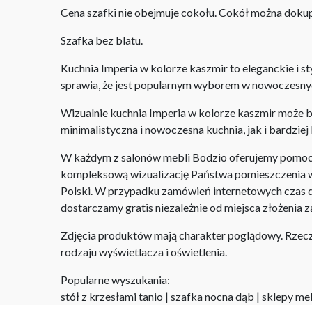
Cena szafki nie obejmuje cokołu. Cokół można dok
Szafka bez blatu.
Kuchnia Imperia w kolorze kaszmir to eleganckie i sty
sprawia, że jest popularnym wyborem w nowoczesny
Wizualnie kuchnia Imperia w kolorze kaszmir może 
minimalistyczna i nowoczesna kuchnia, jak i bardziej
W każdym z salonów mebli Bodzio oferujemy pomoc w 
kompleksową wizualizację Państwa pomieszczenia wr
Polski. W przypadku zamówień internetowych czas do
dostarczamy gratis niezależnie od miejsca złożenia 
Zdjęcia produktów mają charakter poglądowy. Rzeczyw
rodzaju wyświetlacza i oświetlenia.
Popularne wyszukania:
stół z krzesłami tanio
|
szafka nocna dąb
|
sklepy me