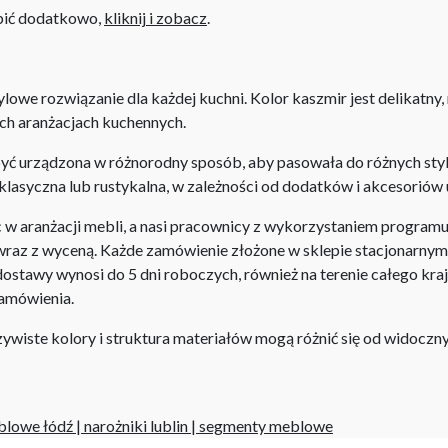
upić dodatkowo,
kliknij i zobacz
.
lowe rozwiązanie dla każdej kuchni. Kolor kaszmir jest delikatny,
ch aranżacjach kuchennych.
być urządzona w różnorodny sposób, aby pasowała do różnych st
 klasyczna lub rustykalna, w zależności od dodatków i akcesoriów 
aranżacji mebli, a nasi pracownicy z wykorzystaniem programu P
az z wyceną. Każde zamówienie złożone w sklepie stacjonarnym d
stawy wynosi do 5 dni roboczych, również na terenie całego kra
zamówienia.
iste kolory i struktura materiałów mogą różnić się od widocznyc
blowe łódź
|
narożniki lublin
|
segmenty meblowe