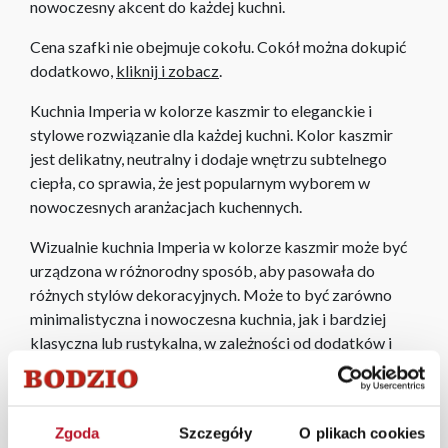
nowoczesny akcent do każdej kuchni.
Cena szafki nie obejmuje cokołu. Cokół można dokupić
dodatkowo,
kliknij i zobacz
.
Kuchnia Imperia w kolorze kaszmir to eleganckie i
stylowe rozwiązanie dla każdej kuchni. Kolor kaszmir
jest delikatny, neutralny i dodaje wnętrzu subtelnego
ciepła, co sprawia, że jest popularnym wyborem w
nowoczesnych aranżacjach kuchennych.
Wizualnie kuchnia Imperia w kolorze kaszmir może być
urządzona w różnorodny sposób, aby pasowała do
różnych stylów dekoracyjnych. Może to być zarówno
minimalistyczna i nowoczesna kuchnia, jak i bardziej
klasyczna lub rustykalna, w zależności od dodatków i
akcesoriów użytych w aranżacji.
W każdym z salonów mebli Bodzio oferujemy pomoc w
aranżacji mebli, a nasi pracownicy z wykorzystaniem
Zgoda
Szczegóły
O plikach cookies