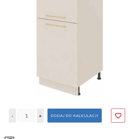
-
+
DODAJ DO KALKULACJI