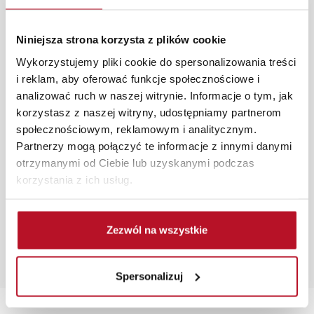
programu Planer 3D bezpłatnie zaprojektują i
przygotują kompleksową wizualizację Państwa
pomieszczenia wraz z wyceną. Każde zamówienie
Niniejsza strona korzysta z plików cookie
złożone w sklepie stacjonarnym dostarczymy do 3 dni
Wykorzystujemy pliki cookie do spersonalizowania treści
roboczych na terenie całej Polski. W przypadku
i reklam, aby oferować funkcje społecznościowe i
zamówień internetowych czas dostawy wynosi do 5 dni
analizować ruch w naszej witrynie. Informacje o tym, jak
roboczych, również na terenie całego kraju. Wszystkie
korzystasz z naszej witryny, udostępniamy partnerom
zamówienia powyżej 1000 zł dostarczamy gratis
społecznościowym, reklamowym i analitycznym.
niezależnie od miejsca złożenia zamówienia.
Partnerzy mogą połączyć te informacje z innymi danymi
otrzymanymi od Ciebie lub uzyskanymi podczas
Zdjęcia produktów mają charakter poglądowy.
korzystania z ich usług.
Rzeczywiste kolory i struktura materiałów mogą różnić
się od widocznych na ekranie, zależnie od ustawień
monitora, rodzaju wyświetlacza i oświetlenia.
Zezwól na wszystkie
Popularne wyszukania:
komody ceny
|
szare meble do kuchni
|
meble koszalin
|
Spersonalizuj
rogówki do spania
|
lustra pokojowe