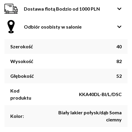
Dostawa flotą Bodzio od 1000 PLN
Odbiór osobisty w salonie
Szerokość
40
Wysokość
82
Głębokość
52
Kod
KKA40DL-BI/L/DSC
produktu
Biały lakier połysk/dąb Soma
Kolor:
ciemny