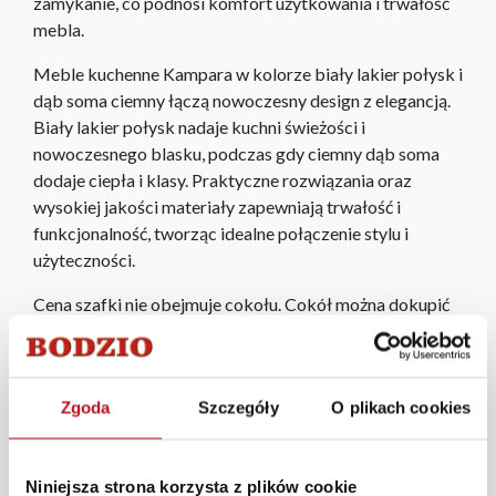
zamykanie, co podnosi komfort użytkowania i trwałość
mebla.
Meble kuchenne Kampara w kolorze biały lakier połysk i
dąb soma ciemny łączą nowoczesny design z elegancją.
Biały lakier połysk nadaje kuchni świeżości i
nowoczesnego blasku, podczas gdy ciemny dąb soma
dodaje ciepła i klasy. Praktyczne rozwiązania oraz
wysokiej jakości materiały zapewniają trwałość i
funkcjonalność, tworząc idealne połączenie stylu i
użyteczności.
Cena szafki nie obejmuje cokołu. Cokół można dokupić
dodatkowo,
kliknij i zobacz
.
Szafka bez blatu.
Zgoda
Szczegóły
O plikach cookies
W każdym z salonów mebli Bodzio oferujemy pomoc w
aranżacji mebli, a nasi pracownicy z wykorzystaniem
programu Planer 3D bezpłatnie zaprojektują i
Niniejsza strona korzysta z plików cookie