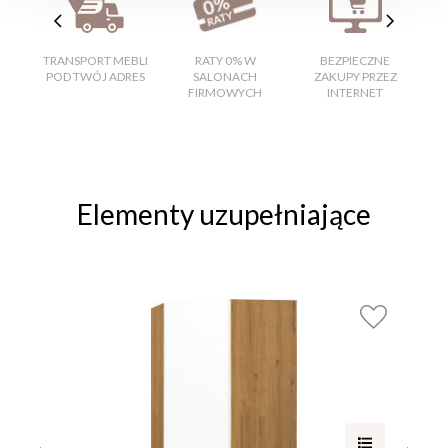
TRANSPORT MEBLI
RATY 0% W
BEZPIECZNE
W
POD TWÓJ ADRES
SALONACH
ZAKUPY PRZEZ
FIRMOWYCH
INTERNET
Elementy uzupełniające