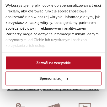
przygotują kompleksową wizualizację Państwa
Wykorzystujemy pliki cookie do spersonalizowania treści
pomieszczenia wraz z wyceną. Każde zamówienie
i reklam, aby oferować funkcje społecznościowe i
złożone w sklepie stacjonarnym dostarczymy do 3 dni
analizować ruch w naszej witrynie. Informacje o tym, jak
roboczych na terenie całej Polski. W przypadku
korzystasz z naszej witryny, udostępniamy partnerom
zamówień internetowych czas dostawy wynosi do 5 dni
społecznościowym, reklamowym i analitycznym.
roboczych, również na terenie całego kraju. Wszystkie
Partnerzy mogą połączyć te informacje z innymi danymi
zamówienia powyżej 1000 zł dostarczamy gratis
otrzymanymi od Ciebie lub uzyskanymi podczas
niezależnie od miejsca złożenia zamówienia.
korzystania z ich usług.
Zdjęcia produktów mają charakter poglądowy.
Rzeczywiste kolory i struktura materiałów mogą różnić
się od widocznych na ekranie, zależnie od ustawień
Zezwól na wszystkie
monitora, rodzaju wyświetlacza i oświetlenia.
Popularne wyszukiwania:
Spersonalizuj
szafka rtv led
|
materac na łóżko 90x200
|
regały
|
szafka do zabudowy piekarnika
|
meble kuchenne kielce