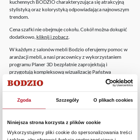
kuchennych BODZIO charakteryzująca się atrakcyjną
stylistyką oraz kolorystyką odpowiadająca najnowszym
trendom.
Cena szafki nie obejmuje cokołu. Cokół można dokupić
dodatkowo,
kliknij i zobacz
.
W każdym z salonów mebli Bodzio oferujemy pomoc w
aranżacji mebli, a nasi pracownicy z wykorzystaniem
programu Planer 3D bezpłatnie zaprojektują i
przygotują kompleksową wizualizację Państwa
pomieszczenia wraz z wyceną. Każde zamówienie
złożone w sklepie stacjonarnym dostarczymy do 3 dni
roboczych na terenie całej Polski. W przypadku
Zgoda
Szczegóły
O plikach cookies
zamówień internetowych czas dostawy wynosi do 5 dni
roboczych, również na terenie całego kraju. Wszystkie
zamówienia powyżej 1000 zł dostarczamy gratis
Niniejsza strona korzysta z plików cookie
niezależnie od miejsca złożenia zamówienia.
Wykorzystujemy pliki cookie do spersonalizowania treści
Zdjęcia produktów mają charakter poglądowy.
i reklam, aby oferować funkcje społecznościowe i