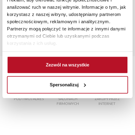
Rzeczywiste kolory i struktura materiałów mogą różnić
analizować ruch w naszej witrynie. Informacje o tym, jak
się od widocznych na ekranie, zależnie od ustawień
korzystasz z naszej witryny, udostępniamy partnerom
monitora, rodzaju wyświetlacza i oświetlenia.
społecznościowym, reklamowym i analitycznym.
Partnerzy mogą połączyć te informacje z innymi danymi
Popularne wyszukania:
otrzymanymi od Ciebie lub uzyskanymi podczas
krzesła do biurka dla dzieci nieobrotowe
|
fotel
korzystania z ich usług.
rozkładany do spania dla dziecka
|
nowoczesne krzesła
do biurka
|
segment kuchenny narożny
|
meble chojnice
Zezwól na wszystkie
Spersonalizuj
TRANSPORT MEBLI
RATY 0% W
BEZPIECZNE
W
POD TWÓJ ADRES
SALONACH
ZAKUPY PRZEZ
FIRMOWYCH
INTERNET