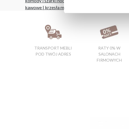
komody i szafki nocne
|
narożniki promocja
|
regały 
kawowe
|
krzesła metalowe do kuchni
|
blaty w kuch
TRANSPORT MEBLI
RATY 0% W
POD TWÓJ ADRES
SALONACH
FIRMOWYCH