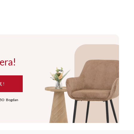
era!
Ę !
ZIO Bogdan