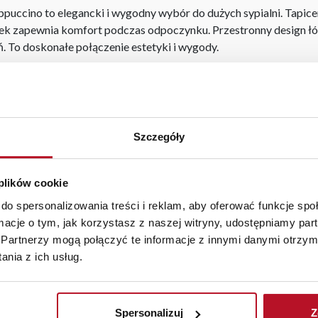
ppuccino to elegancki i wygodny wybór do dużych sypialni. Tapi
ówek zapewnia komfort podczas odpoczynku. Przestronny design ł
ń. To doskonałe połączenie estetyki i wygody.
ary łóżka mogą różnić się od podanych o ±2 cm
Szczegóły
kupić osobno.
 plików cookie
aranżacji mebli, a nasi pracownicy z wykorzystaniem programu P
az z wyceną. Każde zamówienie złożone w sklepie stacjonarnym d
do spersonalizowania treści i reklam, aby oferować funkcje sp
stawy wynosi do 5 dni roboczych, również na terenie całego kra
ormacje o tym, jak korzystasz z naszej witryny, udostępniamy p
zamówienia.
Partnerzy mogą połączyć te informacje z innymi danymi otrzym
iste kolory i struktura materiałów mogą różnić się od widocznyc
nia z ich usług.
Spersonalizuj
Z