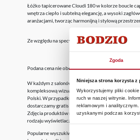
Łóżko tapicerowane Cloudi 180 w kolorze boucle ca
wnętrza ciepło i subtelną elegancję, a wysoki zagł
aranżacjami, tworząc harmonijną i stylową przestrze
Ze względu na specyfikę produkcji rzeczywiste wymi
Zgoda
Podana cena nie obejmuje materaca, który można do
Niniejsza strona korzysta z
W każdym z salonów mebli Bodzio oferujemy pomoc w 
kompleksową wizualizację Państwa pomieszczenia wr
Wykorzystujemy pliki cookie 
Polski. W przypadku zamówień internetowych czas do
ruch w naszej witrynie. Inf
dostarczamy gratis niezależnie od miejsca złożenia 
reklamowym i analitycznym. 
Zdjęcia produktów mają charakter poglądowy. Rzeczyw
uzyskanymi podczas korzysta
rodzaju wyświetlacza i oświetlenia.
Popularne wyszukiwania: