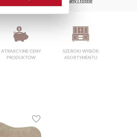
oby
|
fotel jednoosobowy rozkładany
|
fotele
ATRAKCYJNE CENY
SZEROKI WYBÓR
PRODUKTÓW
ASORTYMENTU