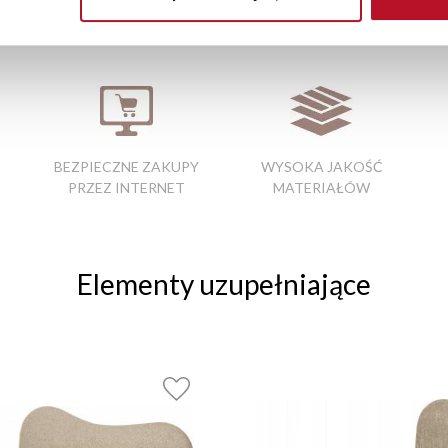
na książki zamykane
|
taboret drewniany 60 cm
|
regały do garder
ni
|
stoły do pokoju
BEZPIECZNE ZAKUPY
WYSOKA JAKOŚĆ
PRZEZ INTERNET
MATERIAŁÓW
Elementy uzupełniające