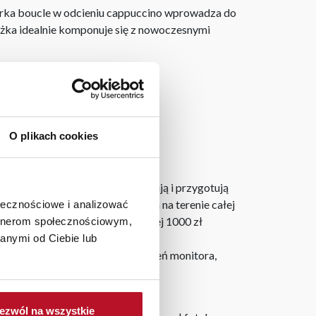
cerka boucle w odcieniu cappuccino wprowadza do
óżka idealnie komponuje się z nowoczesnymi
O plikach cookies
laner 3D bezpłatnie zaprojektują i przygotują
ostarczymy do 3 dni roboczych na terenie całej
ołecznościowe i analizować
ju. Wszystkie zamówienia powyżej 1000 zł
artnerom społecznościowym,
anymi od Ciebie lub
h na ekranie, zależnie od ustawień monitora,
ezwól na wszystkie