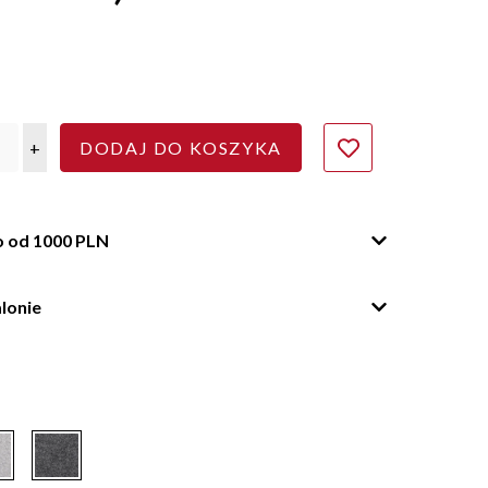
m
+
DODAJ DO KOSZYKA
o od 1000 PLN
lonie