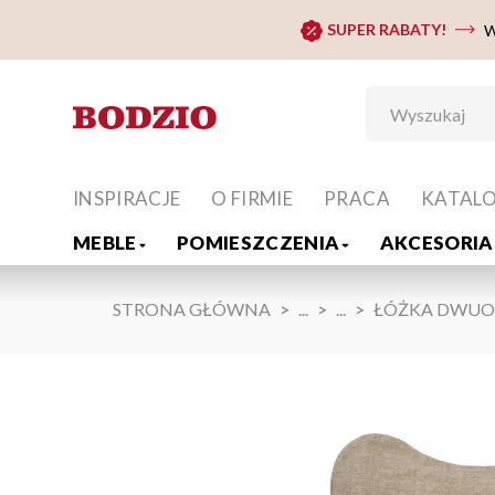
SUPER RABATY!
W
INSPIRACJE
O FIRMIE
PRACA
KATAL
MEBLE
POMIESZCZENIA
AKCESORIA 
STRONA GŁÓWNA
...
...
ŁÓŻKA DWU