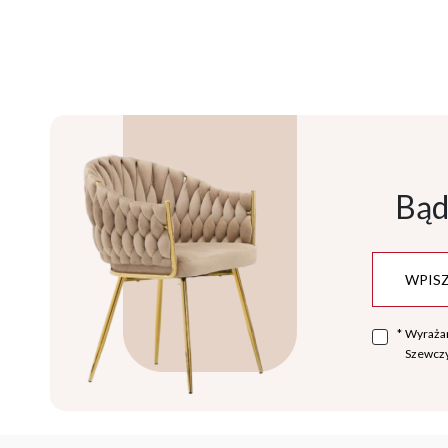
Bąd
*
Wyraża
Szewczy