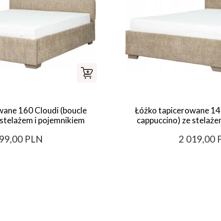
wane 160 Cloudi (boucle
Łóżko tapicerowane 140
 stelażem i pojemnikiem
cappuccino) ze stelaże
099,00 PLN
2 019,00 