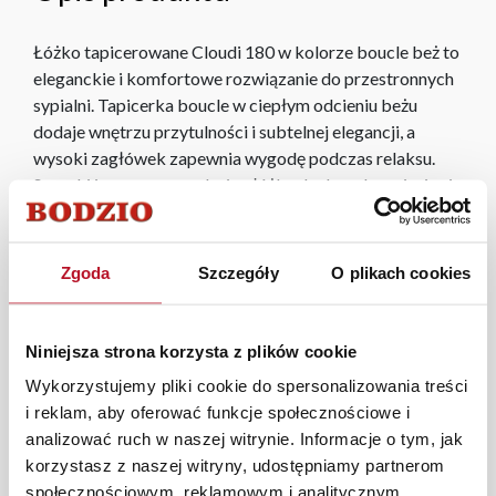
Łóżko tapicerowane Cloudi 180 w kolorze boucle beż to
eleganckie i komfortowe rozwiązanie do przestronnych
sypialni. Tapicerka boucle w ciepłym odcieniu beżu
dodaje wnętrzu przytulności i subtelnej elegancji, a
wysoki zagłówek zapewnia wygodę podczas relaksu.
Szeroki i nowoczesny design łóżka doskonale wpisuje się
w różne style aranżacji, tworząc harmonijną i stylową
przestrzeń. Idealne połączenie estetyki i
funkcjonalności.
Zgoda
Szczegóły
O plikach cookies
Ze względu na specyfikę produkcji rzeczywiste wymiary
Niniejsza strona korzysta z plików cookie
łóżka mogą różnić się od podanych o ±2 cm
Wykorzystujemy pliki cookie do spersonalizowania treści
i reklam, aby oferować funkcje społecznościowe i
analizować ruch w naszej witrynie. Informacje o tym, jak
Podana cena nie obejmuje materaca, który można
korzystasz z naszej witryny, udostępniamy partnerom
dokupić osobno.
społecznościowym, reklamowym i analitycznym.