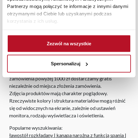
Partnerzy mogą połączyć te informacje z innymi danymi
W każdym z salonów mebli Bodzio oferujemy pomoc w
otrzymanymi od Ciebie lub uzyskanymi podczas
aranżacji mebli, a nasi pracownicy z wykorzystaniem
korzystania z ich usług.
programu Planer 3D bezpłatnie zaprojektują i
przygotują kompleksową wizualizację Państwa
pomieszczenia wraz z wyceną. Każde zamówienie
Zezwól na wszystkie
złożone w sklepie stacjonarnym dostarczymy do 3 dni
roboczych na terenie całej Polski. W przypadku
zamówień internetowych czas dostawy wynosi do 5 dni
Spersonalizuj
roboczych, również na terenie całego kraju. Wszystkie
zamówienia powyżej 1000 zł dostarczamy gratis
niezależnie od miejsca złożenia zamówienia.
Zdjęcia produktów mają charakter poglądowy.
Rzeczywiste kolory i struktura materiałów mogą różnić
się od widocznych na ekranie, zależnie od ustawień
monitora, rodzaju wyświetlacza i oświetlenia.
Popularne wyszukiwania:
ławostół rozkładany
|
kanapa narożna z funkcją spania
|