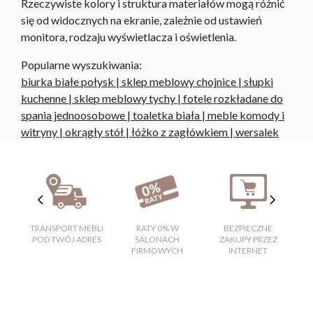
Rzeczywiste kolory i struktura materiałów mogą różnić
się od widocznych na ekranie, zależnie od ustawień
monitora, rodzaju wyświetlacza i oświetlenia.
Popularne wyszukiwania:
biurka białe połysk
|
sklep meblowy chojnice
|
słupki
kuchenne
|
sklep meblowy tychy
|
fotele rozkładane do
spania jednoosobowe
|
toaletka biała
|
meble komody i
witryny
|
okrągły stół
|
łóżko z zagłówkiem
|
wersalek
TRANSPORT MEBLI
RATY 0% W
BEZPIECZNE
W
POD TWÓJ ADRES
SALONACH
ZAKUPY PRZEZ
FIRMOWYCH
INTERNET