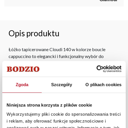
Opis produktu
Łóżko tapicerowane Cloudi 140 w kolorze boucle
cappuccino to elegancki i funkcjonalny wybór do
sypialni. Miękka tapicerka w odcieniu cappuccino nadaje
wnętrzu ciepły, przytulny charakter, a wysoki zagłówek
zapewnia wygodę podczas relaksu. Doskonale sprawdzi
się w nowoczesnych aranżacjach, tworząc spójną i
Zgoda
Szczegóły
O plikach cookies
stylową przestrzeń. Uniwersalny design łóżka sprawia,
że pasuje zarówno do klasycznych, jak i współczesnych
wnętrz, wnosząc elegancję i komfort.
Niniejsza strona korzysta z plików cookie
Wykorzystujemy pliki cookie do spersonalizowania treści
i reklam, aby oferować funkcje społecznościowe i
Ze względu na specyfikę produkcji rzeczywiste wymiary
analizować ruch w naszej witrynie. Informacje o tym, jak