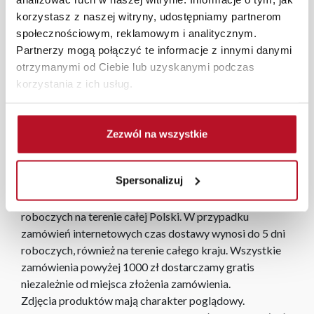
łóżka mogą różnić się od podanych o ±2 cm
korzystasz z naszej witryny, udostępniamy partnerom
społecznościowym, reklamowym i analitycznym.
Partnerzy mogą połączyć te informacje z innymi danymi
Podana cena nie obejmuje materaca, który można
otrzymanymi od Ciebie lub uzyskanymi podczas
dokupić osobno.
korzystania z ich usług.
W każdym z salonów mebli Bodzio oferujemy pomoc w
aranżacji mebli, a nasi pracownicy z wykorzystaniem
Zezwól na wszystkie
programu Planer 3D bezpłatnie zaprojektują i
przygotują kompleksową wizualizację Państwa
Spersonalizuj
pomieszczenia wraz z wyceną. Każde zamówienie
złożone w sklepie stacjonarnym dostarczymy do 3 dni
roboczych na terenie całej Polski. W przypadku
zamówień internetowych czas dostawy wynosi do 5 dni
roboczych, również na terenie całego kraju. Wszystkie
zamówienia powyżej 1000 zł dostarczamy gratis
niezależnie od miejsca złożenia zamówienia.
Zdjęcia produktów mają charakter poglądowy.