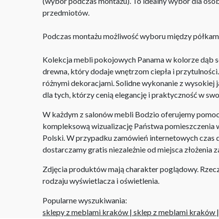
(wybór podczas montażu). To idealny wybór dla os
przedmiotów.
Podczas montażu możliwość wyboru między półkami 
Kolekcja mebli pokojowych Panama w kolorze dąb som
drewna, który dodaje wnętrzom ciepła i przytulności. 
różnymi dekoracjami. Solidne wykonanie z wysokiej
dla tych, którzy cenią elegancję i praktyczność w s
W każdym z salonów mebli Bodzio oferujemy pomoc w 
kompleksową wizualizację Państwa pomieszczenia wr
Polski. W przypadku zamówień internetowych czas do
dostarczamy gratis niezależnie od miejsca złożenia 
Zdjęcia produktów mają charakter poglądowy. Rzeczyw
rodzaju wyświetlacza i oświetlenia.
Popularne wyszukiwania:
sklepy z meblami kraków
|
sklep z meblami kraków