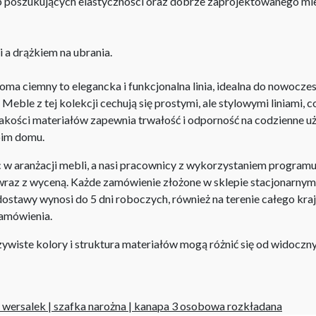
ób poszukujących elastyczności oraz dobrze zaprojektowanego m
a drążkiem na ubrania.
a ciemny to elegancka i funkcjonalna linia, idealna do nowocze
Meble z tej kolekcji cechują się prostymi, ale stylowymi liniami, c
 jakości materiałów zapewnia trwałość i odporność na codzienne 
woim domu.
aranżacji mebli, a nasi pracownicy z wykorzystaniem programu P
az z wyceną. Każde zamówienie złożone w sklepie stacjonarnym d
stawy wynosi do 5 dni roboczych, również na terenie całego kra
zamówienia.
iste kolory i struktura materiałów mogą różnić się od widocznyc
|
wersalek
|
szafka narożna
|
kanapa 3 osobowa rozkładana