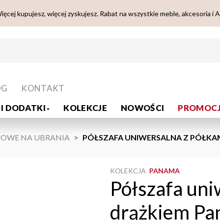
ięcej kupujesz, więcej zyskujesz. Rabat na wszystkie meble, akcesoria i 
OG
KONTAKT
I DODATKI
KOLEKCJE
NOWOŚCI
PROMOCJ
JOWE NA UBRANIA
PÓŁSZAFA UNIWERSALNA Z PÓŁKAM
KOLEKCJA
PANAMA
Półszafa uni
drążkiem Pa