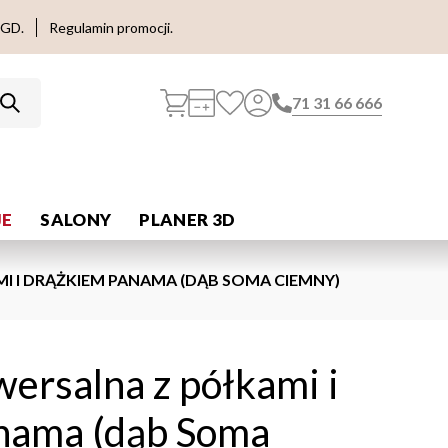
AGD.
Regulamin promocji.
71 31 66 666
E
SALONY
PLANER 3D
I I DRĄŻKIEM PANAMA (DĄB SOMA CIEMNY)
wersalna z półkami i
nama (dąb Soma