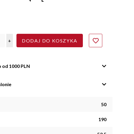
+
DODAJ DO KOSZYKA
o od 1000 PLN
lonie
50
190