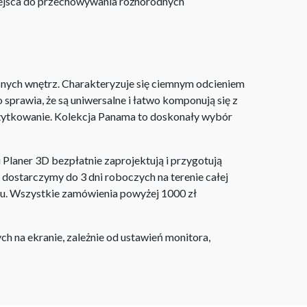
iejsca do przechowywania różnorodnych
snych wnętrz. Charakteryzuje się ciemnym odcieniem
o sprawia, że są uniwersalne i łatwo komponują się z
użytkowanie. Kolekcja Panama to doskonały wybór
laner 3D bezpłatnie zaprojektują i przygotują
ostarczymy do 3 dni roboczych na terenie całej
ju. Wszystkie zamówienia powyżej 1000 zł
h na ekranie, zależnie od ustawień monitora,