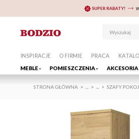
SUPER RABATY!
W
INSPIRACJE
O FIRMIE
PRACA
KATAL
MEBLE
POMIESZCZENIA
AKCESORIA 
STRONA GŁÓWNA
...
...
SZAFY POKO