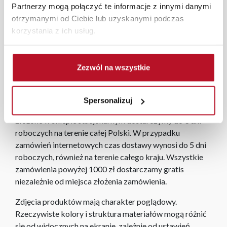
wykonanie z wysokiej jakości materiałów zapewnia
Partnerzy mogą połączyć te informacje z innymi danymi
trwałość i odporność na codzienne użytkowanie.
otrzymanymi od Ciebie lub uzyskanymi podczas
Kolekcja Panama to doskonały wybór dla tych, którzy
korzystania z ich usług.
cenią elegancję i praktyczność w swoim domu.
W każdym z salonów mebli Bodzio oferujemy pomoc w
Zezwól na wszystkie
aranżacji mebli, a nasi pracownicy z wykorzystaniem
programu Planer 3D bezpłatnie zaprojektują i
przygotują kompleksową wizualizację Państwa
Spersonalizuj
pomieszczenia wraz z wyceną. Każde zamówienie
złożone w sklepie stacjonarnym dostarczymy do 3 dni
roboczych na terenie całej Polski. W przypadku
zamówień internetowych czas dostawy wynosi do 5 dni
roboczych, również na terenie całego kraju. Wszystkie
zamówienia powyżej 1000 zł dostarczamy gratis
niezależnie od miejsca złożenia zamówienia.
Zdjęcia produktów mają charakter poglądowy.
Rzeczywiste kolory i struktura materiałów mogą różnić
się od widocznych na ekranie, zależnie od ustawień