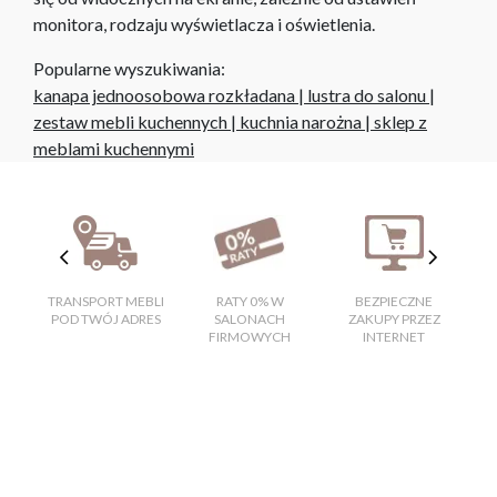
monitora, rodzaju wyświetlacza i oświetlenia.
Popularne wyszukiwania:
kanapa jednoosobowa rozkładana
|
lustra do salonu
|
zestaw mebli kuchennych
|
kuchnia narożna
|
sklep z
meblami kuchennymi
TRANSPORT MEBLI
RATY 0% W
BEZPIECZNE
W
POD TWÓJ ADRES
SALONACH
ZAKUPY PRZEZ
FIRMOWYCH
INTERNET