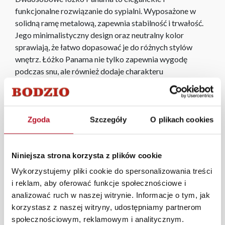
funkcjonalne rozwiązanie do sypialni. Wyposażone w
solidną ramę metalową, zapewnia stabilność i trwałość.
Jego minimalistyczny design oraz neutralny kolor
sprawiają, że łatwo dopasować je do różnych stylów
wnętrz. Łóżko Panama nie tylko zapewnia wygodę
podczas snu, ale również dodaje charakteru
pomieszczeniu, tworząc harmonijną atmosferę relaksu i
odpoczynku.
Podana cena nie obejmuje materaca, który można
dokupić osobno.
Zgoda
Szczegóły
O plikach cookies
Kolekcja mebli pokojowych Panama w kolorze dąb
Niniejsza strona korzysta z plików cookie
soma ciemny to elegancka i funkcjonalna linia, idealna do
nowoczesnych wnętrz. Charakteryzuje się ciemnym
Wykorzystujemy pliki cookie do spersonalizowania treści
odcieniem drewna, który dodaje wnętrzom ciepła i
i reklam, aby oferować funkcje społecznościowe i
przytulności. Meble z tej kolekcji cechują się prostymi,
analizować ruch w naszej witrynie. Informacje o tym, jak
ale stylowymi liniami, co sprawia, że są uniwersalne i
korzystasz z naszej witryny, udostępniamy partnerom
łatwo komponują się z różnymi dekoracjami. Solidne
społecznościowym, reklamowym i analitycznym.