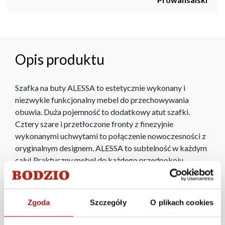
Opis produktu
Szafka na buty ALESSA to estetycznie wykonany i
niezwykle funkcjonalny mebel do przechowywania
obuwia. Duża pojemność to dodatkowy atut szafki.
Cztery szare i przetłoczone fronty z finezyjnie
wykonanymi uchwytami to połączenie nowoczesności z
oryginalnym designem. ALESSA to subtelność w każdym
calu! Praktyczny mebel do każdego przedpokoju.
W każdym z salonów mebli Bodzio oferujemy pomoc w
aranżacji mebli, a nasi pracownicy z wykorzystaniem
Zgoda
Szczegóły
O plikach cookies
programu Planer 3D bezpłatnie zaprojektują i
przygotują kompleksową wizualizację Państwa