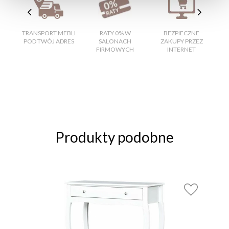
TRANSPORT MEBLI
RATY 0% W
BEZPIECZNE
W
POD TWÓJ ADRES
SALONACH
ZAKUPY PRZEZ
FIRMOWYCH
INTERNET
Produkty podobne