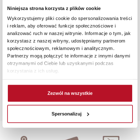
pomieszczenia wraz z wyceną. Każde zamówienie
Niniejsza strona korzysta z plików cookie
złożone w sklepie stacjonarnym dostarczymy do 3 dni
roboczych na terenie całej Polski. W przypadku
Wykorzystujemy pliki cookie do spersonalizowania treści
zamówień internetowych czas dostawy wynosi do 5 dni
i reklam, aby oferować funkcje społecznościowe i
roboczych, również na terenie całego kraju. Wszystkie
analizować ruch w naszej witrynie. Informacje o tym, jak
zamówienia powyżej 1000 zł dostarczamy gratis
korzystasz z naszej witryny, udostępniamy partnerom
niezależnie od miejsca złożenia zamówienia.
społecznościowym, reklamowym i analitycznym.
Partnerzy mogą połączyć te informacje z innymi danymi
Zdjęcia produktów mają charakter poglądowy.
otrzymanymi od Ciebie lub uzyskanymi podczas
Rzeczywiste kolory i struktura materiałów mogą różnić
korzystania z ich usług.
się od widocznych na ekranie, zależnie od ustawień
monitora, rodzaju wyświetlacza i oświetlenia.
Zezwól na wszystkie
Popularne wyszukiwania:
stolik kawowy kwadratowy
|
wersalki rozkładane z
pojemnikiem na pościel
|
toaletki cena
|
toaletka biała
|
Spersonalizuj
biurko młodzieżowe