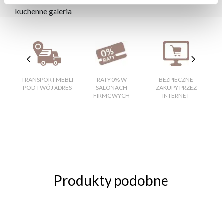
kuchenne galeria
TRANSPORT MEBLI
RATY 0% W
BEZPIECZNE
W
POD TWÓJ ADRES
SALONACH
ZAKUPY PRZEZ
FIRMOWYCH
INTERNET
Produkty podobne