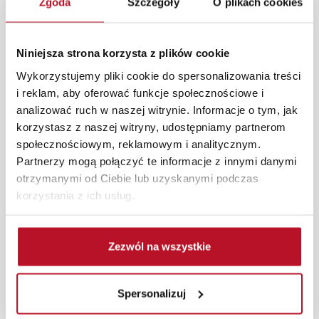
Zgoda
Szczegóły
O plikach cookies
W każdym z salonów mebli Bodzio oferujemy pomoc w
aranżacji mebli, a nasi pracownicy z wykorzystaniem
programu Planer 3D bezpłatnie zaprojektują i
Niniejsza strona korzysta z plików cookie
przygotują kompleksową wizualizację Państwa
pomieszczenia wraz z wyceną. Każde zamówienie
Wykorzystujemy pliki cookie do spersonalizowania treści
złożone w sklepie stacjonarnym dostarczymy do 3 dni
i reklam, aby oferować funkcje społecznościowe i
roboczych na terenie całej Polski. W przypadku
analizować ruch w naszej witrynie. Informacje o tym, jak
zamówień internetowych czas dostawy wynosi do 5 dni
korzystasz z naszej witryny, udostępniamy partnerom
roboczych, również na terenie całego kraju. Wszystkie
społecznościowym, reklamowym i analitycznym.
zamówienia powyżej 1000 zł dostarczamy gratis
Partnerzy mogą połączyć te informacje z innymi danymi
niezależnie od miejsca złożenia zamówienia.
otrzymanymi od Ciebie lub uzyskanymi podczas
korzystania z ich usług.
Zdjęcia produktów mają charakter poglądowy.
Rzeczywiste kolory i struktura materiałów mogą różnić
się od widocznych na ekranie, zależnie od ustawień
Zezwól na wszystkie
monitora, rodzaju wyświetlacza i oświetlenia.
Popularne wyszukiwania:
Spersonalizuj
regał na książki
|
materac nawierzchniowy
|
meble dla
nastoletniej dziewczyny
|
szafa biała tanio
|
meble