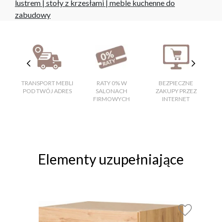
lustrem
|
stoły z krzesłami
|
meble kuchenne do
zabudowy
TRANSPORT MEBLI
RATY 0% W
BEZPIECZNE
W
POD TWÓJ ADRES
SALONACH
ZAKUPY PRZEZ
FIRMOWYCH
INTERNET
Elementy uzupełniające