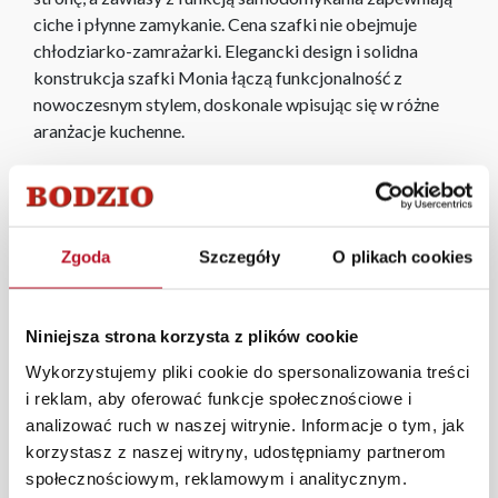
ciche i płynne zamykanie. Cena szafki nie obejmuje
chłodziarko-zamrażarki. Elegancki design i solidna
konstrukcja szafki Monia łączą funkcjonalność z
nowoczesnym stylem, doskonale wpisując się w różne
aranżacje kuchenne.
Meble kuchenne Monia w kolorze dąb soma ciemny to
eleganckie i nowoczesne rozwiązanie dla Twojej kuchni.
Charakteryzują się głębokim, ciemnym odcieniem dębu,
Zgoda
Szczegóły
O plikach cookies
który dodaje wnętrzu ciepła i klasy. Wykonane z
wysokiej jakości materiałów, oferują trwałość i
funkcjonalność, idealnie pasując do różnych aranżacji. Ich
Niniejsza strona korzysta z plików cookie
subtelne detale i estetyczny design sprawiają, że są
zarówno praktyczne, jak i stylowe, tworząc harmonijną
Wykorzystujemy pliki cookie do spersonalizowania treści
przestrzeń w Twojej kuchni.
i reklam, aby oferować funkcje społecznościowe i
analizować ruch w naszej witrynie. Informacje o tym, jak
Cena szafki nie obejmuje cokołu. Cokół można dokupić
korzystasz z naszej witryny, udostępniamy partnerom
dodatkowo,
kliknij i zobacz
.
społecznościowym, reklamowym i analitycznym.