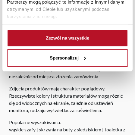
Partnerzy mogą połączyć te informacje z innymi danymi
W każdym z salonów mebli Bodzio oferujemy pomoc w
otrzymanymi od Ciebie lub uzyskanymi podczas
aranżacji mebli, a nasi pracownicy z wykorzystaniem
korzystania z ich usług.
programu Planer 3D bezpłatnie zaprojektują i
przygotują kompleksową wizualizację Państwa
pomieszczenia wraz z wyceną. Każde zamówienie
Zezwól na wszystkie
złożone w sklepie stacjonarnym dostarczymy do 3 dni
roboczych na terenie całej Polski. W przypadku
zamówień internetowych czas dostawy wynosi do 5 dni
Spersonalizuj
roboczych, również na terenie całego kraju. Wszystkie
zamówienia powyżej 1000 zł dostarczamy gratis
niezależnie od miejsca złożenia zamówienia.
Zdjęcia produktów mają charakter poglądowy.
Rzeczywiste kolory i struktura materiałów mogą różnić
się od widocznych na ekranie, zależnie od ustawień
monitora, rodzaju wyświetlacza i oświetlenia.
Popularne wyszukiwania:
wąskie szafy
|
skrzynia na buty z siedziskiem
|
toaletka z