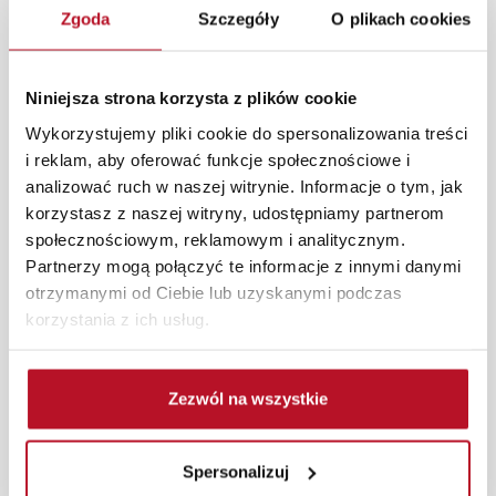
Zgoda
Szczegóły
O plikach cookies
W każdym z salonów mebli Bodzio oferujemy pomoc w
aranżacji mebli, a nasi pracownicy z wykorzystaniem
programu Planer 3D bezpłatnie zaprojektują i
Niniejsza strona korzysta z plików cookie
przygotują kompleksową wizualizację Państwa
Wykorzystujemy pliki cookie do spersonalizowania treści
pomieszczenia wraz z wyceną. Każde zamówienie
i reklam, aby oferować funkcje społecznościowe i
złożone w sklepie stacjonarnym dostarczymy do 3 dni
analizować ruch w naszej witrynie. Informacje o tym, jak
roboczych na terenie całej Polski. W przypadku
korzystasz z naszej witryny, udostępniamy partnerom
zamówień internetowych czas dostawy wynosi do 5 dni
społecznościowym, reklamowym i analitycznym.
roboczych, również na terenie całego kraju. Wszystkie
Partnerzy mogą połączyć te informacje z innymi danymi
zamówienia powyżej 1000 zł dostarczamy gratis
otrzymanymi od Ciebie lub uzyskanymi podczas
niezależnie od miejsca złożenia zamówienia.
korzystania z ich usług.
Zdjęcia produktów mają charakter poglądowy.
Rzeczywiste kolory i struktura materiałów mogą różnić
Zezwól na wszystkie
się od widocznych na ekranie, zależnie od ustawień
monitora, rodzaju wyświetlacza i oświetlenia.
Popularne wyszukiwania:
Spersonalizuj