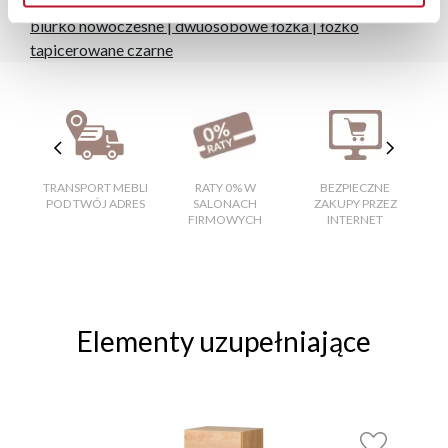
nowoczesne wersalki
|
panele tapicerowane na ścianę
|
biurko nowoczesne
|
dwuosobowe łóżka
|
łóżko
tapicerowane czarne
TRANSPORT MEBLI
RATY 0% W
BEZPIECZNE
W
POD TWÓJ ADRES
SALONACH
ZAKUPY PRZEZ
FIRMOWYCH
INTERNET
Elementy uzupełniające