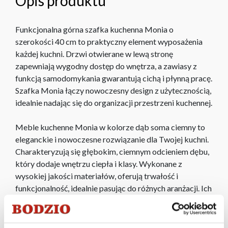
Opis produktu
Funkcjonalna górna szafka kuchenna Monia o
szerokości 40 cm to praktyczny element wyposażenia
każdej kuchni. Drzwi otwierane w lewą stronę
zapewniają wygodny dostęp do wnętrza, a zawiasy z
funkcją samodomykania gwarantują cichą i płynną pracę.
Szafka Monia łączy nowoczesny design z użytecznością,
idealnie nadając się do organizacji przestrzeni kuchennej.
Meble kuchenne Monia w kolorze dąb soma ciemny to
eleganckie i nowoczesne rozwiązanie dla Twojej kuchni.
Charakteryzują się głębokim, ciemnym odcieniem dębu,
który dodaje wnętrzu ciepła i klasy. Wykonane z
wysokiej jakości materiałów, oferują trwałość i
funkcjonalność, idealnie pasując do różnych aranżacji. Ich
subtelne detale i estetyczny design sprawiają, że są
zarówno praktyczne, jak i stylowe, tworząc harmonijną
przestrzeń w Twojej kuchni.