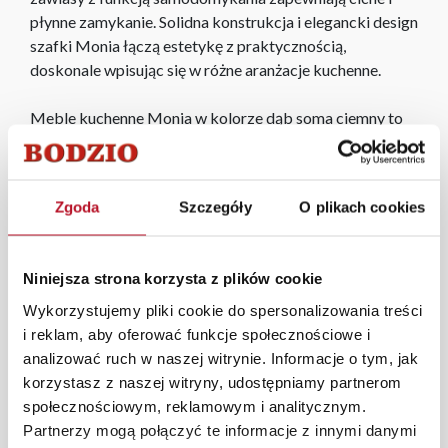
płynne zamykanie. Solidna konstrukcja i elegancki design
szafki Monia łączą estetykę z praktycznością,
doskonale wpisując się w różne aranżacje kuchenne.
Meble kuchenne Monia w kolorze dąb soma ciemny to
eleganckie i nowoczesne rozwiązanie dla Twojej kuchni.
Charakteryzują się głębokim, ciemnym odcieniem dębu,
który dodaje wnętrzu ciepła i klasy. Wykonane z
Zgoda
Szczegóły
O plikach cookies
wysokiej jakości materiałów, oferują trwałość i
funkcjonalność, idealnie pasując do różnych aranżacji. Ich
subtelne detale i estetyczny design sprawiają, że są
Niniejsza strona korzysta z plików cookie
zarówno praktyczne, jak i stylowe, tworząc harmonijną
przestrzeń w Twojej kuchni.
Wykorzystujemy pliki cookie do spersonalizowania treści
i reklam, aby oferować funkcje społecznościowe i
Cena szafki nie obejmuje cokołu. Cokół można dokupić
analizować ruch w naszej witrynie. Informacje o tym, jak
dodatkowo,
kliknij i zobacz
.
korzystasz z naszej witryny, udostępniamy partnerom
społecznościowym, reklamowym i analitycznym.
W każdym z salonów mebli Bodzio oferujemy pomoc w
Partnerzy mogą połączyć te informacje z innymi danymi
aranżacji mebli, a nasi pracownicy z wykorzystaniem