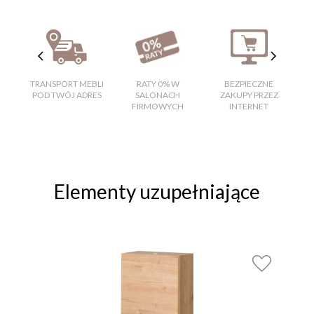
TRANSPORT MEBLI
RATY 0% W
BEZPIECZNE
W
POD TWÓJ ADRES
SALONACH
ZAKUPY PRZEZ
FIRMOWYCH
INTERNET
Elementy uzupełniające