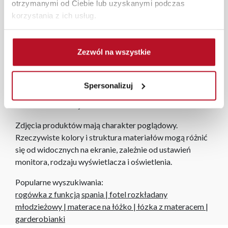
otrzymanymi od Ciebie lub uzyskanymi podczas
programu Planer 3D bezpłatnie zaprojektują i
korzystania z ich usług.
przygotują kompleksową wizualizację Państwa
pomieszczenia wraz z wyceną. Każde zamówienie
złożone w sklepie stacjonarnym dostarczymy do 3 dni
Zezwól na wszystkie
roboczych na terenie całej Polski. W przypadku
zamówień internetowych czas dostawy wynosi do 5 dni
roboczych, również na terenie całego kraju. Wszystkie
Spersonalizuj
zamówienia powyżej 1000 zł dostarczamy gratis
niezależnie od miejsca złożenia zamówienia.
Zdjęcia produktów mają charakter poglądowy.
Rzeczywiste kolory i struktura materiałów mogą różnić
się od widocznych na ekranie, zależnie od ustawień
monitora, rodzaju wyświetlacza i oświetlenia.
Popularne wyszukiwania:
rogówka z funkcją spania
|
fotel rozkładany
młodzieżowy
|
materace na łóżko
|
łózka z materacem
|
garderobianki