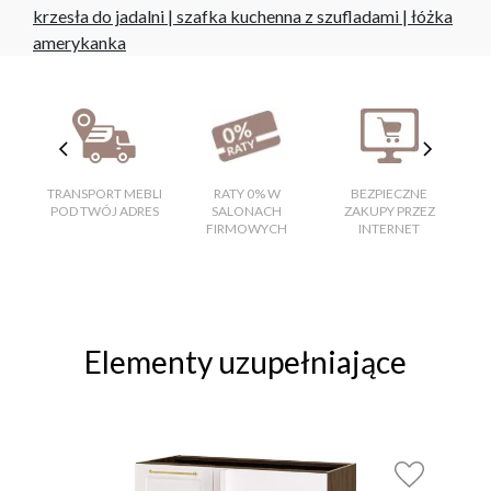
krzesła do jadalni
|
szafka kuchenna z szufladami
|
łóżka
amerykanka
TRANSPORT MEBLI
RATY 0% W
BEZPIECZNE
W
POD TWÓJ ADRES
SALONACH
ZAKUPY PRZEZ
FIRMOWYCH
INTERNET
Elementy uzupełniające