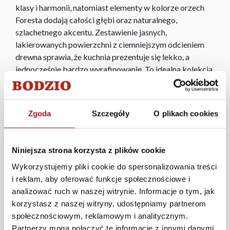
klasy i harmonii, natomiast elementy w kolorze orzech
Foresta dodają całości głębi oraz naturalnego,
szlachetnego akcentu. Zestawienie jasnych,
lakierowanych powierzchni z ciemniejszym odcieniem
drewna sprawia, że kuchnia prezentuje się lekko, a
jednocześnie bardzo wyrafinowanie. To idealna kolekcja
zarówno do mniejszych wnętrz — które optycznie
rozjaśni — jak i przestronnych kuchni, gdzie podkreśli
elegancki charakter aranżacji. Laurencja łączy
Zgoda
Szczegóły
O plikach cookies
efektowny design z funkcjonalnością: przemyślane
moduły, wysokiej jakości materiały oraz możliwość
dowolnego zestawiania elementów sprawiają, że
Niniejsza strona korzysta z plików cookie
kolekcja dopasuje się do potrzeb każdego domu.
Wykorzystujemy pliki cookie do spersonalizowania treści
Świetnie odnajduje się także w aranżacjach glamour,
i reklam, aby oferować funkcje społecznościowe i
prowansalskich i klasycznych.
analizować ruch w naszej witrynie. Informacje o tym, jak
korzystasz z naszej witryny, udostępniamy partnerom
W każdym z salonów mebli Bodzio oferujemy pomoc w
społecznościowym, reklamowym i analitycznym.
aranżacji mebli, a nasi pracownicy z wykorzystaniem
Partnerzy mogą połączyć te informacje z innymi danymi
programu Planer 3D bezpłatnie zaprojektują i