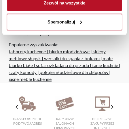
niezależnie od miejsca złożenia zamówienia.
Zezwól na wszystkie
Zdjęcia produktów mają charakter poglądowy.
Rzeczywiste kolory i struktura materiałów mogą różnić
Spersonalizuj
się od widocznych na ekranie, zależnie od ustawień
monitora, rodzaju wyświetlacza i oświetlenia.
Popularne wyszukiwania:
taborety kuchenne
|
biurko młodzieżowe
|
sklepy
meblowe słupsk
|
wersalki do spania z bokami
|
małe
biurko białe
|
sofa rozkładana do przodu
|
tanie kuchnie
|
szafy komody
|
pokoje młodzieżowe dla chłopców
|
jasne meble kuchenne
TRANSPORT MEBLI
RATY 0% W
BEZPIECZNE
W
POD TWÓJ ADRES
SALONACH
ZAKUPY PRZEZ
FIRMOWYCH
INTERNET