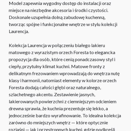
Model zapewnia wygodny dostęp do instalacji oraz
miejsce na niezbędne akcesoria i środki czystości.
Doskonale uzupełnia dolną zabudowę kuchenną,
tworząc spójne i funkcjonalne wnętrze w stylu kolekcji
Laurencja.
Kolekcja Laurencja w połączeniu białego lakieru
matowego z wyrazistym orzech Foresta to elegancka
propozycja dla osób, które cenią ponadczasowy styl i
ciepły, przytulny klimat kuchni. Matowe fronty z
delikatnym frezowaniem wprowadzają do wnętrza nutę
klasy i harmonii, natomiast elementy w kolorze orzech
Foresta dodają całości głębi oraz naturalnego,
szlachetnego akcentu. Zestawienie jasnych,
lakierowanych powierzchni z ciemniejszym odcieniem
drewna sprawia, że kuchnia prezentuje się lekko, a
jednocześnie bardzo wyrafinowanie. To idealna kolekcja
zarówno do mniejszych wnętrz — które optycznie
rozjaśni — jak i przestronnych kuchni, gdzie podkreśli