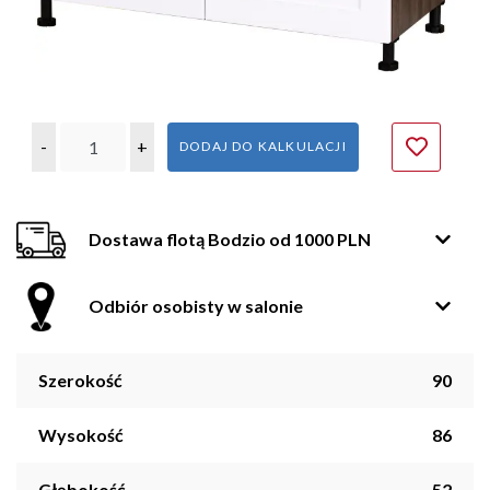
-
+
DODAJ DO KALKULACJI
Dostawa flotą Bodzio od 1000 PLN
Odbiór osobisty w salonie
Szerokość
90
Wysokość
86
Głębokość
52