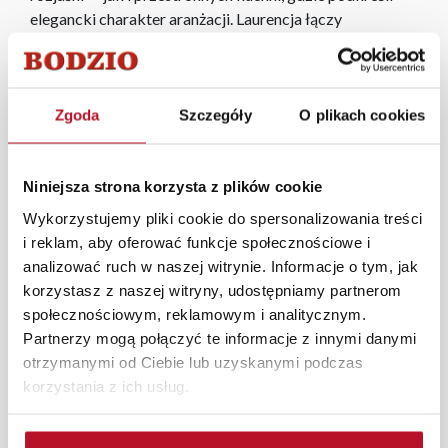
elegancki charakter aranżacji. Laurencja łączy
efektowny design z funkcjonalnością: przemyślane
moduły, wysokiej jakości materiały oraz możliwość
dowolnego zestawiania elementów sprawiają, że
kolekcja dopasuje się do potrzeb każdego domu.
Zgoda
Szczegóły
O plikach cookies
Świetnie odnajduje się także w aranżacjach glamour,
prowansalskich i klasycznych.
Niniejsza strona korzysta z plików cookie
W każdym z salonów mebli Bodzio oferujemy pomoc w
Wykorzystujemy pliki cookie do spersonalizowania treści
aranżacji mebli, a nasi pracownicy z wykorzystaniem
i reklam, aby oferować funkcje społecznościowe i
programu Planer 3D bezpłatnie zaprojektują i
analizować ruch w naszej witrynie. Informacje o tym, jak
przygotują kompleksową wizualizację Państwa
korzystasz z naszej witryny, udostępniamy partnerom
pomieszczenia wraz z wyceną. Każde zamówienie
społecznościowym, reklamowym i analitycznym.
złożone w sklepie stacjonarnym dostarczymy do 3 dni
Partnerzy mogą połączyć te informacje z innymi danymi
roboczych na terenie całej Polski. W przypadku
otrzymanymi od Ciebie lub uzyskanymi podczas
zamówień internetowych czas dostawy wynosi do 5 dni
korzystania z ich usług.
roboczych, również na terenie całego kraju. Wszystkie
zamówienia powyżej 1000 zł dostarczamy gratis