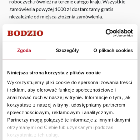
roboczych, również na terenie całego kraju. Wszystkie
zamówienia powyżej 1000 zł dostarczamy gratis
niezależnie od miejsca złożenia zamówienia.
Zdjęcia produktów mają charakter poglądowy.
Rzeczywiste kolory i struktura materiałów mogą różnić
się od widocznych na ekranie, zależnie od ustawień
Zgoda
Szczegóły
O plikach cookies
monitora, rodzaju wyświetlacza i oświetlenia.
Popularne wyszukiwania:
łóżko rozkładane
|
gabinet biurowy
|
szafka kuchenna
Niniejsza strona korzysta z plików cookie
narożna stojąca
|
wersalki z funkcją spania
|
łóżka z
Wykorzystujemy pliki cookie do spersonalizowania treści
materacem
i reklam, aby oferować funkcje społecznościowe i
analizować ruch w naszej witrynie. Informacje o tym, jak
korzystasz z naszej witryny, udostępniamy partnerom
społecznościowym, reklamowym i analitycznym.
Partnerzy mogą połączyć te informacje z innymi danymi
otrzymanymi od Ciebie lub uzyskanymi podczas
TRANSPORT MEBLI
RATY 0% W
BEZPIECZNE
W
korzystania z ich usług.
POD TWÓJ ADRES
SALONACH
ZAKUPY PRZEZ
FIRMOWYCH
INTERNET