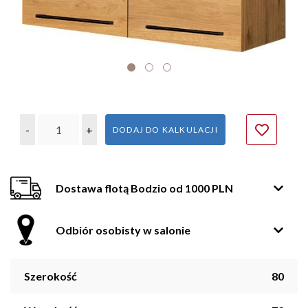
-
+
DODAJ DO KALKULACJI
Dostawa flotą Bodzio od 1000 PLN
Odbiór osobisty w salonie
Szerokość
80