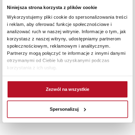
programu Planer 3D bezpłatnie zaprojektują i
Niniejsza strona korzysta z plików cookie
przygotują kompleksową wizualizację Państwa
pomieszczenia wraz z wyceną. Każde zamówienie
Wykorzystujemy pliki cookie do spersonalizowania treści
złożone w sklepie stacjonarnym dostarczymy do 3 dni
i reklam, aby oferować funkcje społecznościowe i
roboczych na terenie całej Polski. W przypadku
analizować ruch w naszej witrynie. Informacje o tym, jak
zamówień internetowych czas dostawy wynosi do 5 dni
korzystasz z naszej witryny, udostępniamy partnerom
roboczych, również na terenie całego kraju. Wszystkie
społecznościowym, reklamowym i analitycznym.
zamówienia powyżej 1000 zł dostarczamy gratis
Partnerzy mogą połączyć te informacje z innymi danymi
niezależnie od miejsca złożenia zamówienia.
otrzymanymi od Ciebie lub uzyskanymi podczas
korzystania z ich usług.
Zdjęcia produktów mają charakter poglądowy.
Rzeczywiste kolory i struktura materiałów mogą różnić
się od widocznych na ekranie, zależnie od ustawień
Zezwól na wszystkie
monitora, rodzaju wyświetlacza i oświetlenia.
Popularne wyszukiwania:
Spersonalizuj
ujejskiego
|
stoły rozkładane
|
komody i witryny
|
szafa z
siedziskiem
|
sklepy meblowe słupsk