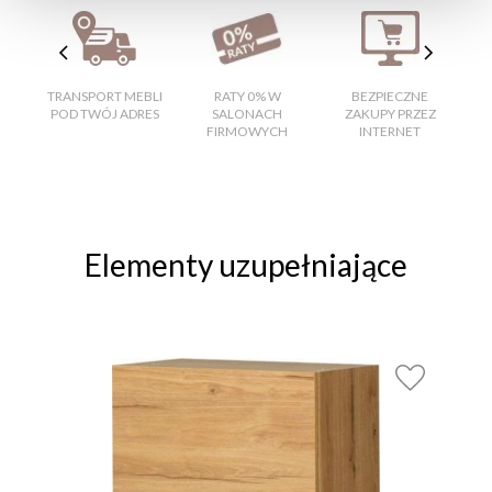
TRANSPORT MEBLI
RATY 0% W
BEZPIECZNE
W
POD TWÓJ ADRES
SALONACH
ZAKUPY PRZEZ
FIRMOWYCH
INTERNET
Elementy uzupełniające