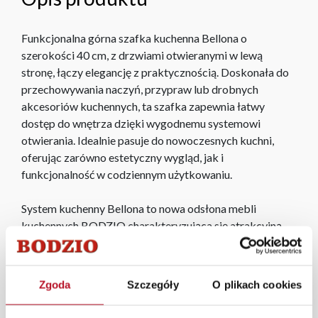
Funkcjonalna górna szafka kuchenna Bellona o
szerokości 40 cm, z drzwiami otwieranymi w lewą
stronę, łączy elegancję z praktycznością. Doskonała do
przechowywania naczyń, przypraw lub drobnych
akcesoriów kuchennych, ta szafka zapewnia łatwy
dostęp do wnętrza dzięki wygodnemu systemowi
otwierania. Idealnie pasuje do nowoczesnych kuchni,
oferując zarówno estetyczny wygląd, jak i
funkcjonalność w codziennym użytkowaniu.
System kuchenny Bellona to nowa odsłona mebli
kuchennych BODZIO charakteryzująca się atrakcyjną
stylistyką oraz kolorystyką odpowiadająca najnowszym
trendom.
Zgoda
Szczegóły
O plikach cookies
W każdym z salonów mebli Bodzio oferujemy pomoc w
aranżacji mebli, a nasi pracownicy z wykorzystaniem