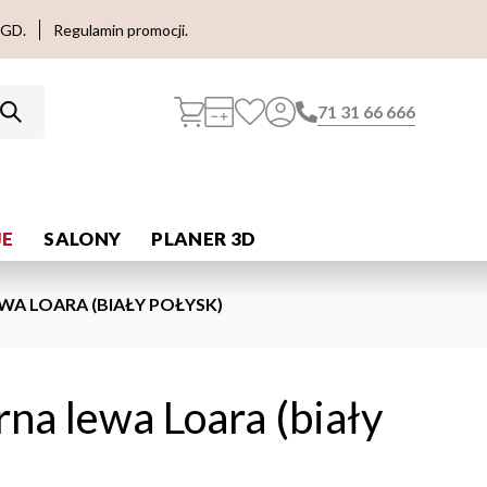
AGD.
Regulamin promocji.
71 31 66 666
E
SALONY
PLANER 3D
WA LOARA (BIAŁY POŁYSK)
rna lewa Loara (biały