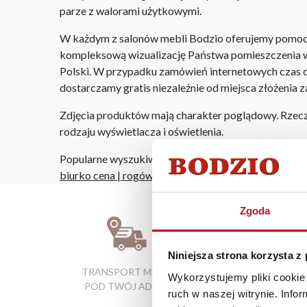
parze z walorami użytkowymi.
W każdym z salonów mebli Bodzio oferujemy pomoc w 
kompleksową wizualizację Państwa pomieszczenia wr
Polski. W przypadku zamówień internetowych czas do
dostarczamy gratis niezależnie od miejsca złożenia 
Zdjęcia produktów mają charakter poglądowy. Rzeczyw
rodzaju wyświetlacza i oświetlenia.
Popularne wyszukiwania:
biurko cena
|
rogówka kuchenna
|
meble bydgoszcz
Zgoda
Niniejsza strona korzysta z
TRANSPORT MEBLI
RATY 0% W
Wykorzystujemy pliki cookie 
POD TWÓJ ADRES
SALONACH
ruch w naszej witrynie. Inf
FIRMOWYCH