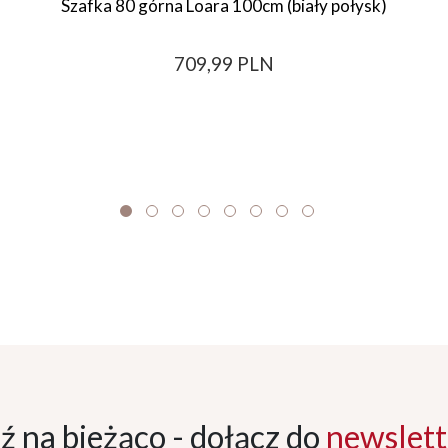
Szafka 80 górna Loara 100cm (biały połysk)
709,99 PLN
ź na bieżąco - dołącz
do
newslett