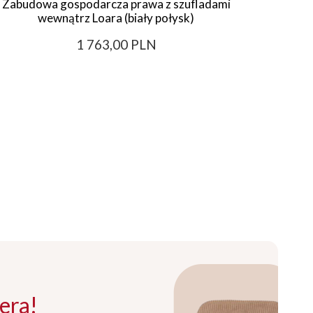
Zabudowa gospodarcza prawa z szufladami
Szafk
wewnątrz Loara (biały połysk)
1 763,00 PLN
era!