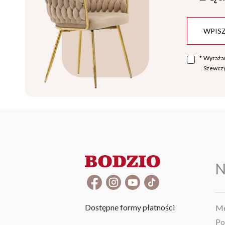
*
Wyraża
Szewczy
N
Dostępne formy płatności
Me
Po