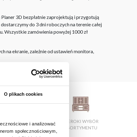
laner 3D bezpłatnie zaprojektują i przygotują
ostarczymy do 3 dni roboczych na terenie całej
ju. Wszystkie zamówienia powyżej 1000 zł
h na ekranie, zależnie od ustawień monitora,
O plikach cookies
ATRAKCYJNE CENY
SZEROKI WYBÓR
ołecznościowe i analizować
PRODUKTÓW
ASORTYMENTU
artnerom społecznościowym,