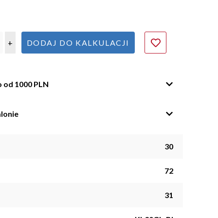
+
DODAJ DO KALKULACJI
o od 1000 PLN
lonie
30
72
31