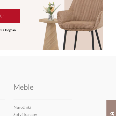
Ę !
ZIO Bogdan
Meble
Narożniki
Sofy i kanapy