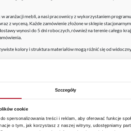
aranżacji mebli, a nasi pracownicy z wykorzystaniem programu P
az z wyceną. Każde zamówienie złożone w sklepie stacjonarnym d
stawy wynosi do 5 dni roboczych, również na terenie całego kra
zamówienia.
iste kolory i struktura materiałów mogą różnić się od widocznyc
|
szafki narożne do salonu
|
łóżko rozkładane dwuosobowe
Szczegóły
 plików cookie
BEZPIECZNE ZAKUPY
WYSOKA JAKOŚĆ
do spersonalizowania treści i reklam, aby oferować funkcje sp
PRZEZ INTERNET
MATERIAŁÓW
ormacje o tym, jak korzystasz z naszej witryny, udostępniamy p