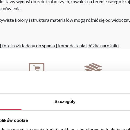
stawy wynosi do 5 dni roboczych, również na terenie całego kra
zamówienia.
iste kolory i struktura materiałów mogą różnić się od widocznyc
|
fotel rozkładany do spania
|
komoda tania
|
łóżka narożniki
BEZPIECZNE ZAKUPY
WYSOKA JAKOŚĆ
PRZEZ INTERNET
MATERIAŁÓW
Szczegóły
Elementy uzupełniające
 plików cookie
do spersonalizowania treści i reklam, aby oferować funkcje sp