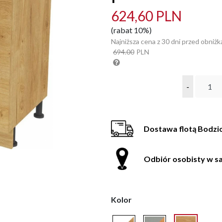
624,60 PLN
(rabat 10%)
Najniższa cena z 30 dni przed obniżk
694.00
PLN
-
Dostawa flotą Bodzi
Odbiór osobisty w sa
Kolor