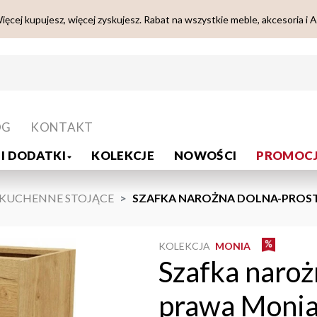
ięcej kupujesz, więcej zyskujesz. Rabat na wszystkie meble, akcesoria i 
OG
KONTAKT
I DODATKI
KOLEKCJE
NOWOŚCI
PROMOCJ
 KUCHENNE STOJĄCE
SZAFKA NAROŻNA DOLNA-PROST
KOLEKCJA
MONIA
Szafka naroż
prawa Monia