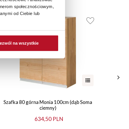
artnerom społecznościowym,
anymi od Ciebie lub
ezwól na wszystkie
Szafka 80 górna Monia 100cm (dąb Soma
Szafka
ciemny)
634,50 PLN