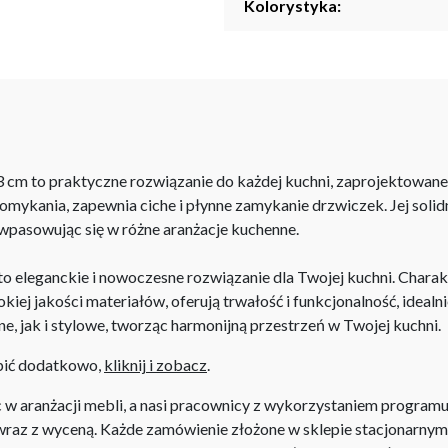
Kolorystyka:
3 cm to praktyczne rozwiązanie do każdej kuchni, zaprojektowan
ykania, zapewnia ciche i płynne zamykanie drzwiczek. Jej solidna
 wpasowując się w różne aranżacje kuchenne.
 eleganckie i nowoczesne rozwiązanie dla Twojej kuchni. Charak
iej jakości materiałów, oferują trwałość i funkcjonalność, idealnie
e, jak i stylowe, tworząc harmonijną przestrzeń w Twojej kuchni.
upić dodatkowo,
kliknij i zobacz
.
aranżacji mebli, a nasi pracownicy z wykorzystaniem programu P
az z wyceną. Każde zamówienie złożone w sklepie stacjonarnym d