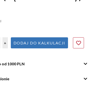
ą:
+
DODAJ DO KALKULACJI
o od 1000 PLN
lonie