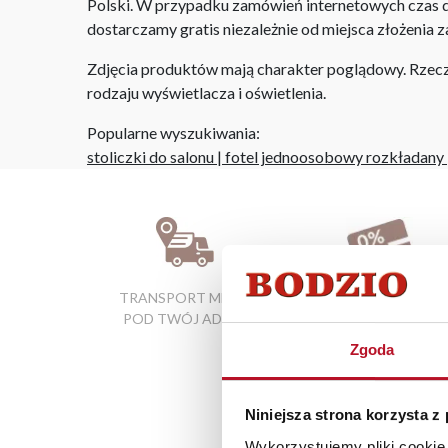
Polski. W przypadku zamówień internetowych czas do
dostarczamy gratis niezależnie od miejsca złożenia 
Zdjęcia produktów mają charakter poglądowy. Rzeczyw
rodzaju wyświetlacza i oświetlenia.
Popularne wyszukiwania:
stoliczki do salonu
|
fotel jednoosobowy rozkładany
TRANSPORT MEBLI
RATY 0% W
POD TWÓJ ADRES
SALONACH
FIRMOWYCH
Zgoda
Niniejsza strona korzysta z
Wykorzystujemy pliki cookie 