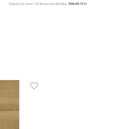
Najniższa cena z 30 dni przed obniżką:
705.00
PLN
Najni