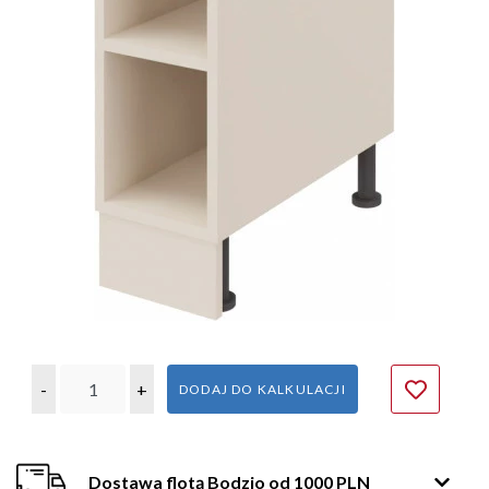
-
+
DODAJ DO KALKULACJI
Dostawa flotą Bodzio od 1000 PLN