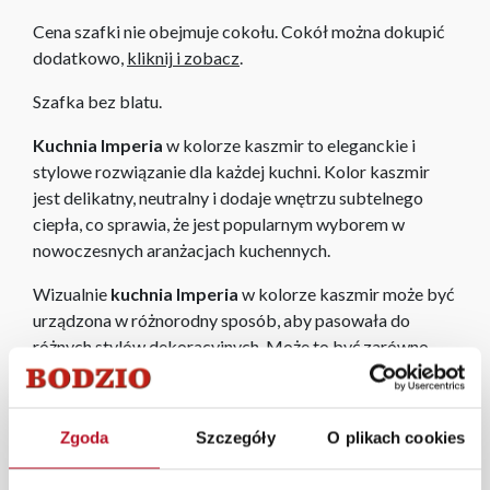
Cena szafki nie obejmuje cokołu. Cokół można dokupić
dodatkowo,
kliknij i zobacz
.
Szafka bez blatu.
Kuchnia Imperia
w kolorze kaszmir to eleganckie i
stylowe rozwiązanie dla każdej kuchni. Kolor kaszmir
jest delikatny, neutralny i dodaje wnętrzu subtelnego
ciepła, co sprawia, że jest popularnym wyborem w
nowoczesnych aranżacjach kuchennych.
Wizualnie
kuchnia Imperia
w kolorze kaszmir może być
urządzona w różnorodny sposób, aby pasowała do
różnych stylów dekoracyjnych. Może to być zarówno
minimalistyczna i nowoczesna
kuchnia, jak i bardziej
klasyczna lub rustykalna
, w zależności od dodatków i
akcesoriów użytych w aranżacji.
Zgoda
Szczegóły
O plikach cookies
W każdym z salonów mebli Bodzio oferujemy pomoc w