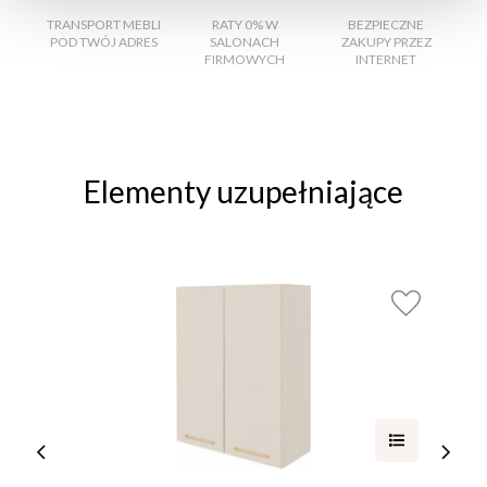
TRANSPORT MEBLI
RATY 0% W
BEZPIECZNE
W
POD TWÓJ ADRES
SALONACH
ZAKUPY PRZEZ
FIRMOWYCH
INTERNET
Elementy uzupełniające