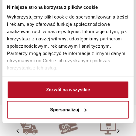
aranżacji mebli, a nasi pracownicy z wykorzystaniem
Niniejsza strona korzysta z plików cookie
programu Planer 3D bezpłatnie zaprojektują i
przygotują kompleksową wizualizację Państwa
Wykorzystujemy pliki cookie do spersonalizowania treści
pomieszczenia wraz z wyceną. Każde zamówienie
i reklam, aby oferować funkcje społecznościowe i
złożone w sklepie stacjonarnym dostarczymy do 3 dni
analizować ruch w naszej witrynie. Informacje o tym, jak
roboczych na terenie całej Polski. W przypadku
korzystasz z naszej witryny, udostępniamy partnerom
zamówień internetowych czas dostawy wynosi do 5 dni
społecznościowym, reklamowym i analitycznym.
roboczych, również na terenie całego kraju. Wszystkie
Partnerzy mogą połączyć te informacje z innymi danymi
zamówienia powyżej 1000 zł dostarczamy gratis
otrzymanymi od Ciebie lub uzyskanymi podczas
niezależnie od miejsca złożenia zamówienia.
korzystania z ich usług.
Zdjęcia produktów mają charakter poglądowy.
Rzeczywiste kolory i struktura materiałów mogą różnić
Zezwól na wszystkie
się od widocznych na ekranie, zależnie od ustawień
monitora, rodzaju wyświetlacza i oświetlenia.
Spersonalizuj